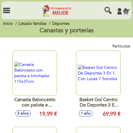
Inicio
Listado familias
Deportes
Canastas y porterias
9
articulos
Canasta Baloncesto
Basket Gol Centro
con pelota e
De Deportes 3 En
hinchador
1. Con Luces Y
19,99 €
69,99 €
3 años
1 año
115x37cm
Sonidos