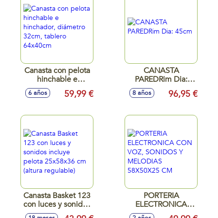
Canasta con pelota
CANASTA
hinchable e
PAREDRim Dia:
hinchador,
45cm
59,99 €
96,95 €
6 años
8 años
diámetro 32cm,
tablero 64x40cm
Canasta Basket 123
PORTERIA
con luces y sonidos
ELECTRONICA
incluye pelota
CON VOZ,