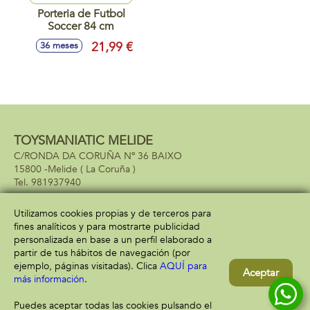
Porteria de Futbol
Soccer 84 cm
21,99 €
36 meses
TOYSMANIATIC MELIDE
C/RONDA DA CORUÑA Nº 36 BAIXO
15800 -
Melide
( La Coruña )
981937940
Utilizamos cookies propias y de terceros para
fines analíticos y para mostrarte publicidad
Información
Atención al cliente
personalizada en base a un perfil elaborado a
Aviso legal
Condiciones generales
partir de tus hábitos de navegación (por
Política de privacidad
Envío y devolución
ejemplo, páginas visitadas). Clica
AQUÍ para
Aceptar
Política de cookies
Contacto
más información
.
Formas de pago
Puedes aceptar todas las cookies pulsando el