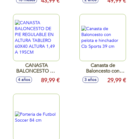
43,99 €
49,99 €
18 meses
2 años
25x58x36 cm
SONIDOS Y
(altura regulable)
MELODIAS
58X50X25 CM
CANASTA
Canasta de
BALONCESTO DE
Baloncesto con
PIE REGULABLE EN
pelota e hinchador
89,99 €
29,99 €
4 años
3 años
ALTURA TABLERO
Cb Sports 39 cm
60X40 ALTURA
1,49 A 195CM