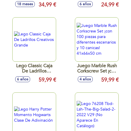
34,99 €
24,99 €
18 meses
6 años
Lego Classic Caja
Juego Marble Rush
De Ladrillos
Corkscrew Set ¡con
Creativos Grande
100 piezas para
59,99 €
59,99 €
6 años
4 años
diferentes
escenarios y 10
canicas! 41x66x50
cm