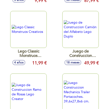
9,99 €
87,99 €
3 años
36 meses
de Gabby Lego
Universal
Lego Classic
Juego de
Monstruos
Construccion
Creativos
Camión del
11,99 €
49,99 €
4 años
18 meses
Alfabeto Lego
Duplo