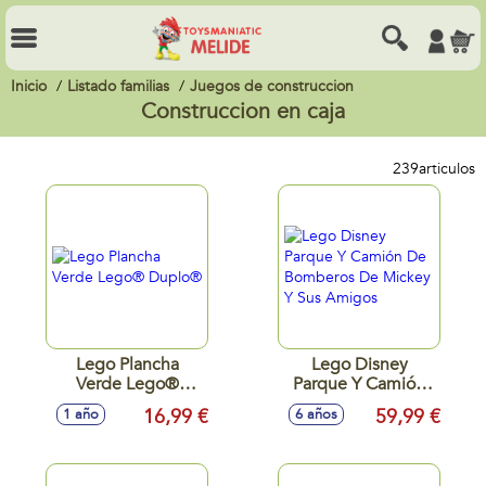
Inicio
Listado familias
Juegos de construccion
Construccion en caja
239
articulos
Lego Plancha
Lego Disney
Verde Lego®
Parque Y Camión
Duplo®
De Bomberos De
16,99 €
59,99 €
1 año
6 años
Mickey Y Sus
Amigos