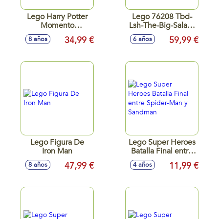
Lego Harry Potter
Lego 76208 Tbd-
Momento
Lsh-The-Big-Salad-
Hogwarts Clase De
2-2022 V29 (No
34,99 €
59,99 €
8 años
6 años
Adivinación
Aparece En
Catálogo)
Lego Figura De
Lego Super Heroes
Iron Man
Batalla Final entre
Spider-Man y
47,99 €
11,99 €
8 años
4 años
Sandman