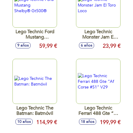
Lego Technic Ford
Lego Technic
Mustang
Monster Jam El
Shelby® Gt500®
Toro Loco
59,99 €
23,99 €
9 años
6 años
Lego Technic The
Lego Technic
Batman: Batmóvil
Ferrari 488 Gte “Af
Corse #51” V29
114,99 €
199,99 €
10 años
18 años