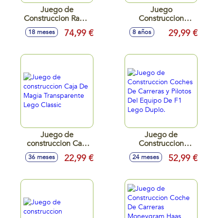
Juego de
Juego
Construccion Ramo
Construccion
de Rosas Lego
Mechanics Trailer
74,99 €
29,99 €
18 meses
8 años
Creator
Portacoches.
39,6x27,8x6 cm.
Juego de
Juego de
construccion Caja
Construccion
De Magia
Coches De Carreras
22,99 €
52,99 €
36 meses
24 meses
Transparente Lego
y Pilotos Del
Classic
Equipo De F1 Lego
Duplo.