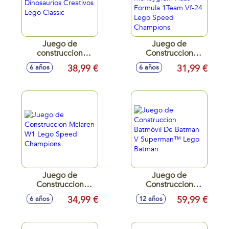
Juego de
Juego de
construccion
Construccion
Dinosaurios
Coche De Carreras
38,99 €
31,99 €
6 años
6 años
Creativos Lego
Moneygram Haas
Classic
Formula 1Team Vf-
24 Lego Speed
Champions
Juego de
Juego de
Construccion
Construccion
Mclaren W1 Lego
Batmóvil De
34,99 €
59,99 €
6 años
12 años
Speed Champions
Batman V
Superman™ Lego
Batman