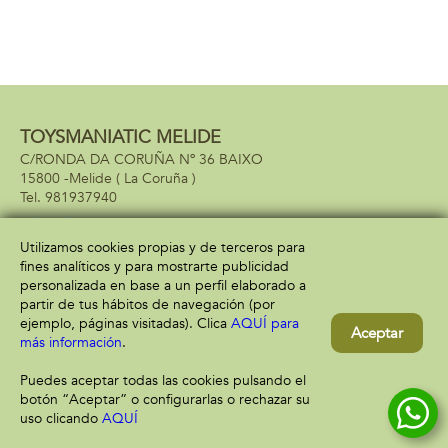
TOYSMANIATIC MELIDE
C/RONDA DA CORUÑA Nº 36 BAIXO
15800 -
Melide
( La Coruña )
981937940
Utilizamos cookies propias y de terceros para
fines analíticos y para mostrarte publicidad
Información
Atención al cliente
personalizada en base a un perfil elaborado a
Aviso legal
Condiciones generales
partir de tus hábitos de navegación (por
Política de privacidad
Envío y devolución
ejemplo, páginas visitadas). Clica
AQUÍ para
Aceptar
Política de cookies
Contacto
más información
.
Formas de pago
Puedes aceptar todas las cookies pulsando el
botón “Aceptar” o configurarlas o rechazar su
uso clicando
AQUÍ