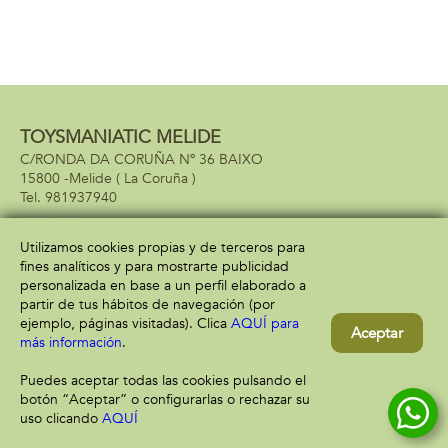
TOYSMANIATIC MELIDE
C/RONDA DA CORUÑA Nº 36 BAIXO
15800 -
Melide
( La Coruña )
981937940
Utilizamos cookies propias y de terceros para
fines analíticos y para mostrarte publicidad
Información
Atención al cliente
personalizada en base a un perfil elaborado a
Aviso legal
Condiciones generales
partir de tus hábitos de navegación (por
Política de privacidad
Envío y devolución
ejemplo, páginas visitadas). Clica
AQUÍ para
Aceptar
Política de cookies
Contacto
más información
.
Formas de pago
Puedes aceptar todas las cookies pulsando el
botón “Aceptar” o configurarlas o rechazar su
uso clicando
AQUÍ