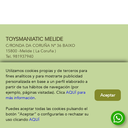
TOYSMANIATIC MELIDE
C/RONDA DA CORUÑA Nº 36 BAIXO
15800 -
Melide
( La Coruña )
981937940
Utilizamos cookies propias y de terceros para
fines analíticos y para mostrarte publicidad
Información
Atención al cliente
personalizada en base a un perfil elaborado a
Aviso legal
Condiciones generales
partir de tus hábitos de navegación (por
Política de privacidad
Envío y devolución
ejemplo, páginas visitadas). Clica
AQUÍ para
Aceptar
Política de cookies
Contacto
más información
.
Formas de pago
Puedes aceptar todas las cookies pulsando el
botón “Aceptar” o configurarlas o rechazar su
uso clicando
AQUÍ