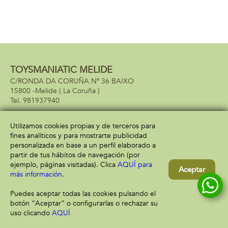
TOYSMANIATIC MELIDE
C/RONDA DA CORUÑA Nº 36 BAIXO
15800 -
Melide
( La Coruña )
981937940
Utilizamos cookies propias y de terceros para
fines analíticos y para mostrarte publicidad
Información
Atención al cliente
personalizada en base a un perfil elaborado a
Aviso legal
Condiciones generales
partir de tus hábitos de navegación (por
Política de privacidad
Envío y devolución
ejemplo, páginas visitadas). Clica
AQUÍ para
Aceptar
Política de cookies
Contacto
más información
.
Formas de pago
Puedes aceptar todas las cookies pulsando el
botón “Aceptar” o configurarlas o rechazar su
uso clicando
AQUÍ
Filtrar
Borrar filtro