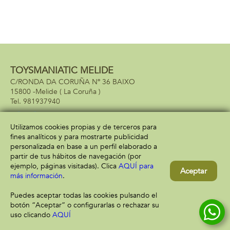
TOYSMANIATIC MELIDE
C/RONDA DA CORUÑA Nº 36 BAIXO
15800 -
Melide
( La Coruña )
981937940
Utilizamos cookies propias y de terceros para
fines analíticos y para mostrarte publicidad
Información
Atención al cliente
personalizada en base a un perfil elaborado a
Aviso legal
Condiciones generales
partir de tus hábitos de navegación (por
Política de privacidad
Envío y devolución
ejemplo, páginas visitadas). Clica
AQUÍ para
Aceptar
Política de cookies
Contacto
más información
.
Formas de pago
Puedes aceptar todas las cookies pulsando el
botón “Aceptar” o configurarlas o rechazar su
uso clicando
AQUÍ