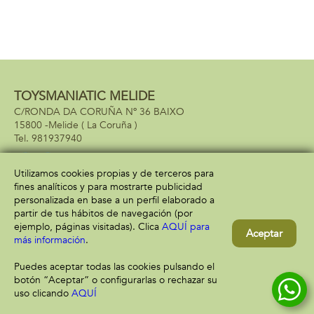
TOYSMANIATIC MELIDE
C/RONDA DA CORUÑA Nº 36 BAIXO
15800 -
Melide
( La Coruña )
981937940
Utilizamos cookies propias y de terceros para
fines analíticos y para mostrarte publicidad
Información
Atención al cliente
personalizada en base a un perfil elaborado a
Aviso legal
Condiciones generales
partir de tus hábitos de navegación (por
Política de privacidad
Envío y devolución
ejemplo, páginas visitadas). Clica
AQUÍ para
Aceptar
Política de cookies
Contacto
más información
.
Formas de pago
Puedes aceptar todas las cookies pulsando el
botón “Aceptar” o configurarlas o rechazar su
uso clicando
AQUÍ