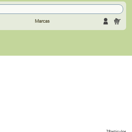
Marcas
78
articulos