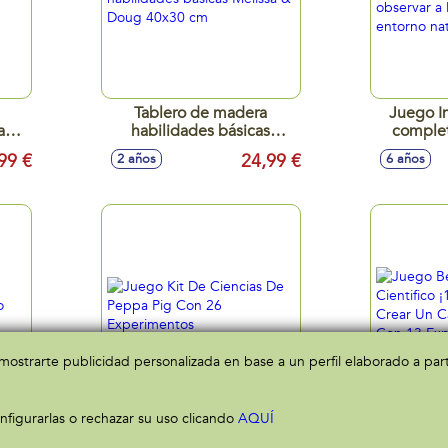
Tablero de madera
Juego In
asa
habilidades básicas
complet
Melissa & Doug 40x30 cm
observar 
99 €
24,99 €
2 años
6 años
ras!
su en
a mostrarte publicidad personalizada en base a un perfil elaborado a pa
figurarlas o rechazar su uso clicando
Juego Kit De Ciencias De
AQUÍ
Juego Be
uero
Peppa Pig Con 26
Cientific