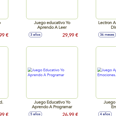
o
Juego educativo Yo
Lectron 
Aprendo A Leer
Di
99 €
29,99 €
3 años
36 meses
d.
Juego Educativo Yo
Juego
Aprendo A Programar
Em
99 €
26,99 €
5 años
4 años