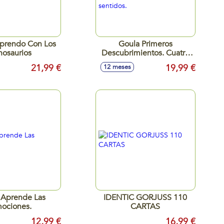
Aprendo Con Los
Goula Primeros
nosaurios
Descubrimientos. Cuatro
animales de madera para
21,99 €
19,99 €
12 meses
descubrir los disferentes
sentidos.
 Aprende Las
IDENTIC GORJUSS 110
ociones.
CARTAS
12,99 €
16,99 €