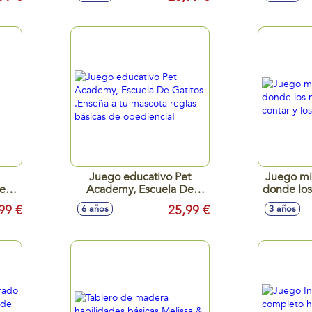
Juego educativo Pet
Juego mi 
es,
Academy, Escuela De
donde los
.
Gatitos .Enseña a tu
a contar
99 €
25,99 €
6 años
3 años
) -
mascota reglas básicas de
obediencia!