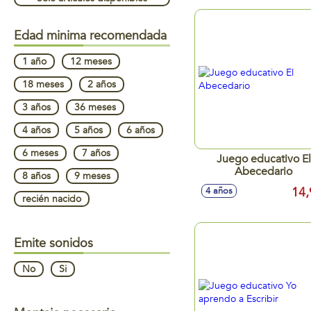
Edad minima recomendada
1 año
12 meses
18 meses
2 años
3 años
36 meses
4 años
5 años
6 años
6 meses
7 años
Juego educativo El
Abecedario
8 años
9 meses
14,
4 años
recién nacido
Emite sonidos
No
Si