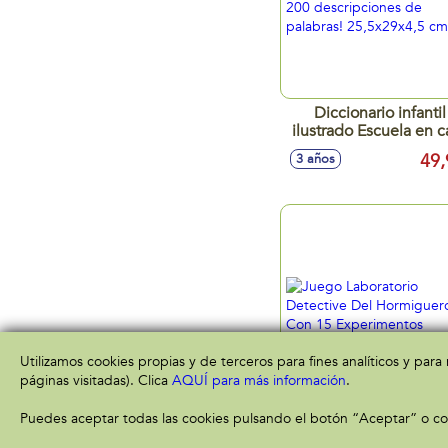
Diccionario infantil
ilustrado Escuela en c
¡con más de 200
49,
3 años
descripciones de palab
25,5x29x4,5 cm
Utilizamos cookies propias y de terceros para fines analíticos y par
páginas visitadas). Clica
AQUÍ para más información
.
Puedes aceptar todas las cookies pulsando el botón “Aceptar” o con
Juego Laboratorio
Detective Del Hormig