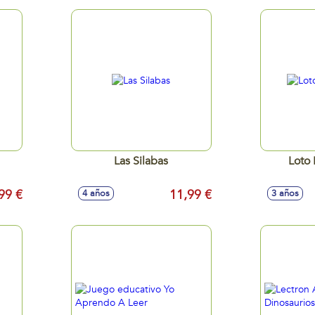
Las Silabas
Loto 
99 €
11,99 €
4 años
3 años