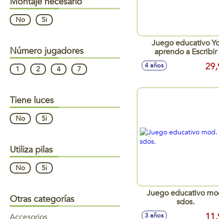
Montaje necesario
No
Si
Juego educativo Y
Número jugadores
aprendo a Escribir
29,
4 años
1
2
4
7
Tiene luces
No
Si
Utiliza pilas
No
Si
Juego educativo mo
Otras categorías
sdos.
11,
3 años
Accesorios