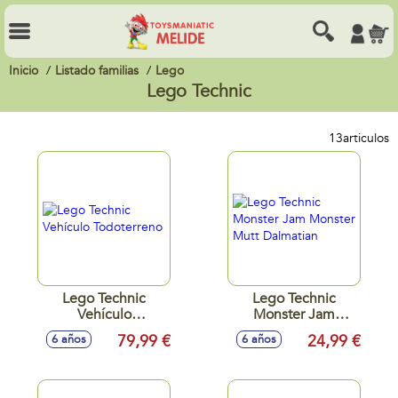
Inicio
Listado familias
Lego
Lego Technic
13
articulos
Lego Technic
Lego Technic
Vehículo
Monster Jam
Todoterreno
Monster Mutt
79,99 €
24,99 €
6 años
6 años
Dalmatian