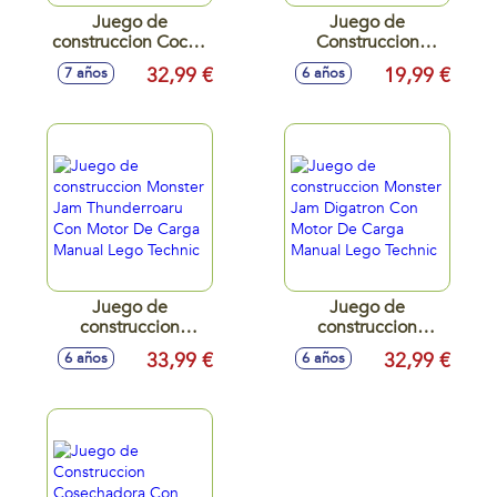
Juego de
Juego de
construccion Coche
Construccion
Mercedes Petronas
Buggy de Carreras
32,99 €
19,99 €
7 años
6 años
pull back Lego
Todoterreno Lego
Technic
Technic
Juego de
Juego de
construccion
construccion
Monster Jam
Monster Jam
33,99 €
32,99 €
6 años
6 años
Thunderroaru Con
Digatron Con
Motor De Carga
Motor De Carga
Manual Lego
Manual Lego
Technic
Technic