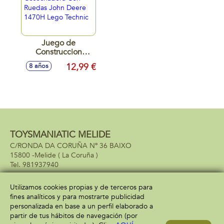
Juego de
Construccion
Cosechadora Con
12,99 €
8 años
Ruedas John Deere
1470H Lego
Technic
TOYSMANIATIC MELIDE
C/RONDA DA CORUÑA Nº 36 BAIXO
15800 -
Melide
( La Coruña )
981937940
Utilizamos cookies propias y de terceros para
fines analíticos y para mostrarte publicidad
Información
Atención al cliente
personalizada en base a un perfil elaborado a
Aviso legal
Condiciones generales
partir de tus hábitos de navegación (por