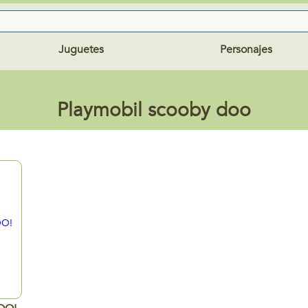
Juguetes
Personajes
Playmobil scooby doo