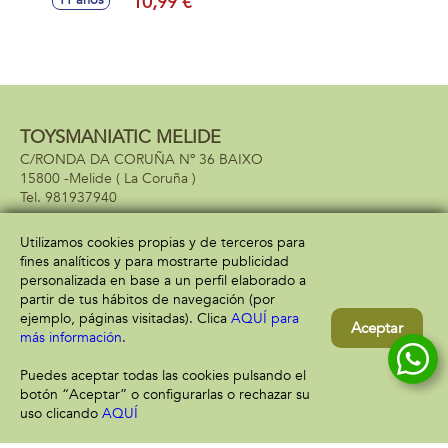
10,99 €
11 años
TOYSMANIATIC MELIDE
C/RONDA DA CORUÑA Nº 36 BAIXO
15800 -
Melide
( La Coruña )
981937940
Utilizamos cookies propias y de terceros para
fines analíticos y para mostrarte publicidad
Información
Atención al cliente
personalizada en base a un perfil elaborado a
Aviso legal
Condiciones generales
partir de tus hábitos de navegación (por
Política de privacidad
Envío y devolución
ejemplo, páginas visitadas). Clica
AQUÍ para
Aceptar
Política de cookies
Contacto
más información
.
Formas de pago
Puedes aceptar todas las cookies pulsando el
botón “Aceptar” o configurarlas o rechazar su
uso clicando
AQUÍ
Filtrar
Borrar filtro