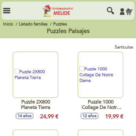
Inicio
Listado familias
Puzzles
Puzzles Paisajes
5
articulos
Puzzle 2X800
Puzzle 1000
Planeta Tierra
Collage De Notre
Dame
24,99 €
19,99 €
14 años
12 años