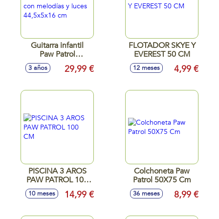
Guitarra infantil
FLOTADOR SKYE Y
Paw Patrol
EVEREST 50 CM
electronica con
29,99 €
4,99 €
3 años
12 meses
melodías y luces
44,5x5x16 cm
PISCINA 3 AROS
Colchoneta Paw
PAW PATROL 100
Patrol 50X75 Cm
CM
14,99 €
8,99 €
10 meses
36 meses