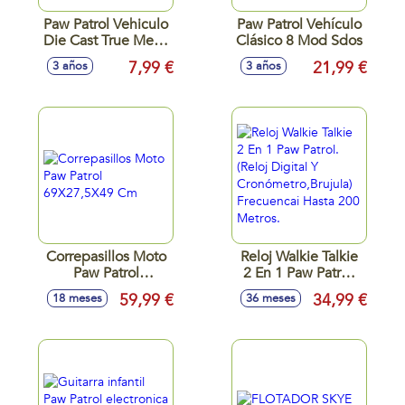
Paw Patrol Vehiculo
Paw Patrol Vehículo
Die Cast True Metal
Clásico 8 Mod Sdos
8 Mod Sdos
7,99 €
21,99 €
3 años
3 años
Correpasillos Moto
Reloj Walkie Talkie
Paw Patrol
2 En 1 Paw Patrol.
69X27,5X49 Cm
(Reloj Digital Y
59,99 €
34,99 €
18 meses
36 meses
Cronómetro,Brujula)
Frecuencai Hasta
200 Metros.