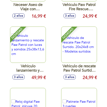
Neceser Aseo de
Vehiculo Paw Patrol
Viaje con
Fire Rescue.
Accesorios Paw
20,3x25,4x8,13 cm.
16,99 €
24,99 €
2 años
3 años
Patrol 23.0 X 15.0 X
- Modelos surtidos
8.0 Cm
NOVEDAD
NOVEDAD
Vehiculo
Vehiculo de rescate
lanzamiento y
Paw Patrol Surtido.
rescate Paw Patrol
20x24x8 cm -
49,99 €
24,99 €
3 años
3 años
con luces y sonidos
Modelos surtidos
25x38x13,6 cm