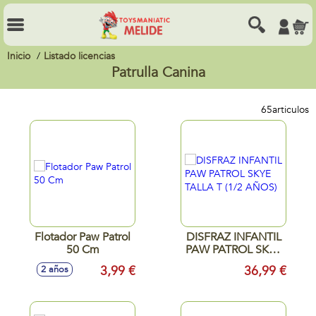
Inicio
Listado licencias
Patrulla Canina
65
articulos
Flotador Paw Patrol
DISFRAZ INFANTIL
50 Cm
PAW PATROL SKYE
TALLA T (1/2
3,99 €
36,99 €
2 años
AÑOS)