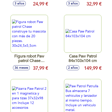
Patrulla Canina con
24,99 €
32,99 €
3 años
3 años
208 Piezas
Figura robot Paw
Casa Paw Patrol
patrol Chase
84x103x104 cm
construye tu
37,99 €
149,99 €
36 meses
2 años
mascota con más
de 20 piezas.
30x24,5x5,5cm