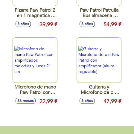
Pizarra Paw Patrol 2
Paw Patrol Patrulla
en 1 magnetica y
Bus almacena 7
para tizas 37x32x98
vehiculos y
39,99 €
54,99 €
3 años
3 años
cm Incluye 12
lanzador al mismo
accesorios
tiempo. Incluye un
vehiculo metal.
Microfono de mano
Guitarra y
Paw Patrol con
Microfono de pie
amplificador,
Paw Patrol con
22,99 €
47,99 €
36 meses
3 años
melodías y luces 21
amplificador (altura
cm
regulable)