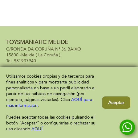
TOYSMANIATIC MELIDE
C/RONDA DA CORUÑA Nº 36 BAIXO
15800 -
Melide
( La Coruña )
981937940
Utilizamos cookies propias y de terceros para
fines analíticos y para mostrarte publicidad
Información
Atención al cliente
personalizada en base a un perfil elaborado a
Aviso legal
Condiciones generales
partir de tus hábitos de navegación (por
Política de privacidad
Envío y devolución
ejemplo, páginas visitadas). Clica
AQUÍ para
Aceptar
Política de cookies
Contacto
más información
.
Formas de pago
Puedes aceptar todas las cookies pulsando el
botón “Aceptar” o configurarlas o rechazar su
uso clicando
AQUÍ