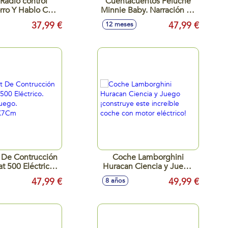
Radio control
Cuentacuentos Peluche
rro Y Hablo Con
Minnie Baby. Narración En
s 34X21X15Cm
Ingles Y Español.
37,99 €
47,99 €
12 meses
30,5X32X17,5Cm
 De Contrucción
Coche Lamborghini
t 500 Eléctrico.
Huracan Ciencia y Juego
ia Y Juego.
¡construye este increíble
47,99 €
49,99 €
8 años
X31,1X7Cm
coche con motor eléctrico!