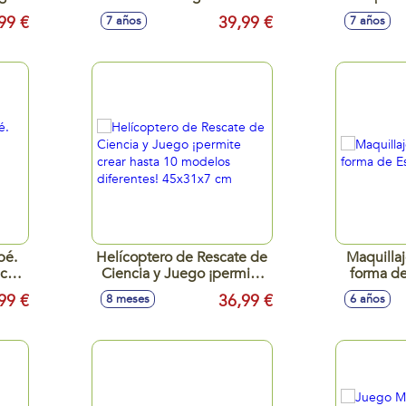
De
Forma Sencilla Y Divertida.
tiempo r
99 €
39,99 €
7 años
7 años
Con Embudo, Pinzas,
juego 2
Herramientas De
Precisión…
bé.
Helícoptero de Rescate de
Maquillaj
uce
Ciencia y Juego ¡permite
forma de
s.
crear hasta 10 modelos
99 €
36,99 €
8 meses
6 años
diferentes! 45x31x7 cm