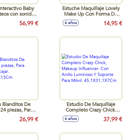
nteractivo Baby
Estuche Maquillaje Lovely
teos con sonidos
Make Up Con Forma De
32x14,5 cm
Delfín 27X22X5 Cm
56,99 €
14,95 €
6 años
 Blanditos De
Estudio De Maquillaje
4 piezas, Para
Completo Crazy Chick,
r Y Encajar.
Makeup Influencer. Con
26,99 €
37,99 €
6 años
X26,5X13Cm
Anillo Luminoso Y Soporte
Para Móvil.
45,1X31,1X7Cm