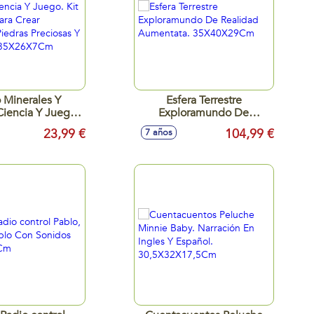
 Minerales Y
Esfera Terrestre
iencia Y Juego.
Exploramundo De
ifico Para Crear
Realidad Aumentata.
23,99 €
104,99 €
7 años
sas Piedras
35X40X29Cm
as Y Minerales.
X26X7Cm