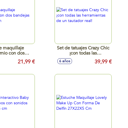
e maquillaje
Set de tatuajes Crazy Chic
rnio con dos
¡con todas las
as 34x30x6 cm
herramientas de un
21,99 €
39,99 €
6 años
tautador real!