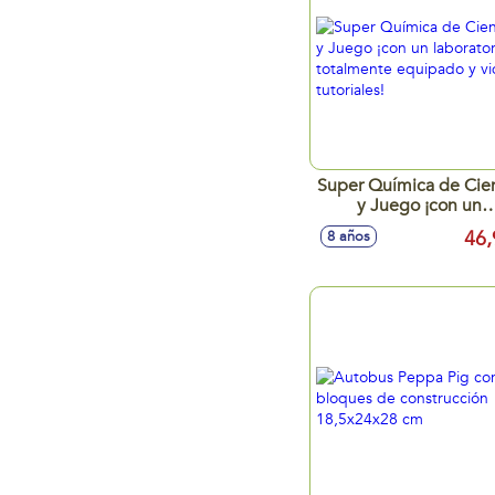
Super Química de Cie
y Juego ¡con un
laboratorio totalmen
46,
8 años
equipado y video
tutoriales!