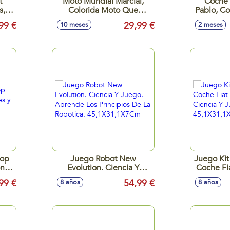
t
Moto Mundial Marcial,
Coche 
s,
Colorida Moto Que
Pablo, Co
También Es Un Divertido
Sonido
99 €
29,99 €
10 meses
2 meses
Centro De Actividades
30X21X13Cm
top
Juego Robot New
Juego Kit
on
Evolution. Ciencia Y
Coche Fia
0x6
Juego. Aprende Los
Cienc
99 €
54,99 €
8 años
8 años
Principios De La Robotica.
45,1
45,1X31,1X7Cm