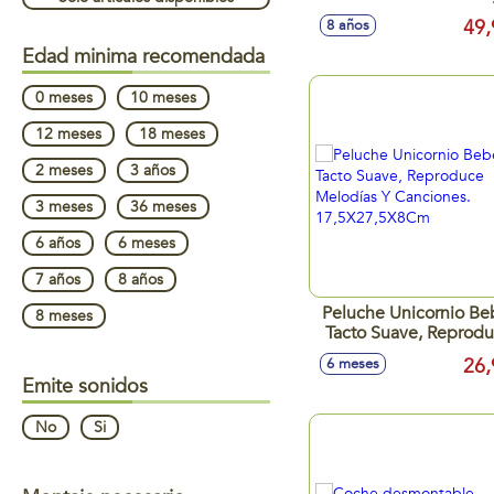
Con Gran Cantidad 
49,
8 años
Instrumentos Para
Ayudarte En Tus
Edad minima recomendada
Experimento.
45,1X37,1X7Cm
0 meses
10 meses
12 meses
18 meses
2 meses
3 años
3 meses
36 meses
6 años
6 meses
7 años
8 años
Peluche Unicornio Be
8 meses
Tacto Suave, Reprod
Melodías Y Cancione
26,
6 meses
17,5X27,5X8Cm
Emite sonidos
No
Si