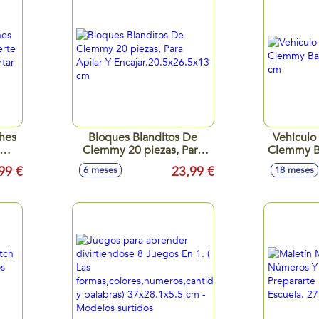
hes
Bloques Blanditos De
Vehiculo 
Clemmy 20 piezas, Para
Clemmy B
para
Apilar Y
99 €
23,99 €
6 meses
18 meses
ing
Encajar.20.5x26.5x13 cm