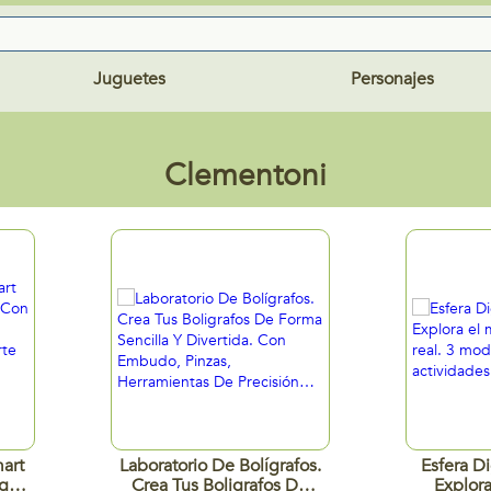
Juguetes
Personajes
Clementoni
art
Laboratorio De Bolígrafos.
Esfera Di
go.
Crea Tus Boligrafos De
Explor