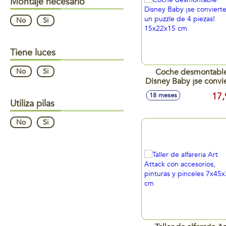
Montaje necesario
No
Si
Tiene luces
No
Si
Coche desmontabl
Disney Baby ¡se convi
en un puzzle de 4 piez
17,
18 meses
15x22x15 cm
Utiliza pilas
No
Si