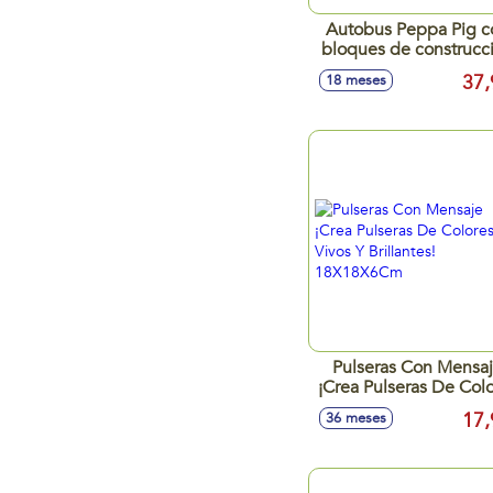
Autobus Peppa Pig c
bloques de construcc
18,5x24x28 cm
37,
18 meses
Pulseras Con Mensa
¡Crea Pulseras De Col
Vivos Y Brillantes!
17,
36 meses
18X18X6Cm