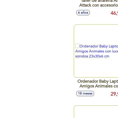
Taller de alfareria Ar
Attack con accesorio
pinturas y pinceles
46,
6 años
7x45x31 cm
Ordenador Baby Lap
Amigos Animales c
luces y sonidos 23x3
29,
18 meses
cm