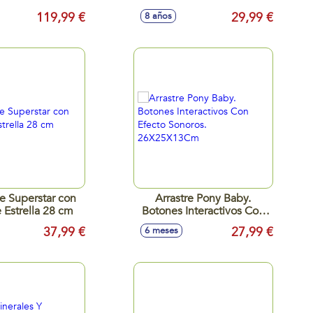
eal. 3 modos de
Portacoches. 39,6x27,8x6
119,99 €
29,99 €
8 años
8 actividades.
cm.
e Superstar con
Arrastre Pony Baby.
 Estrella 28 cm
Botones Interactivos Con
Efecto Sonoros.
37,99 €
27,99 €
6 meses
26X25X13Cm