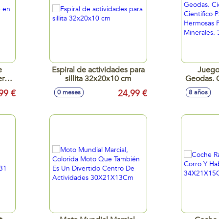
e
Espiral de actividades para
Juego
erte
sillita 32x20x10 cm
Geodas. C
as!
Kit Cient
99 €
24,99 €
0 meses
8 años
Hermo
Precios
35