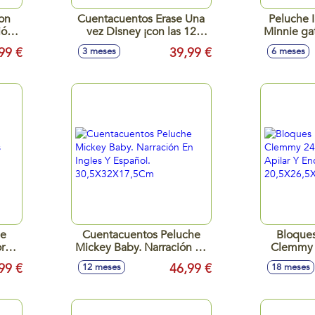
on
Cuentacuentos Erase Una
Peluche I
ión
vez Disney ¡con las 12
Minnie ga
historias más conocidas de
32x
99 €
39,99 €
3 meses
6 meses
Disney!
je
Cuentacuentos Peluche
Bloques
ores
Mickey Baby. Narración En
Clemmy 2
Ingles Y Español.
Apila
99 €
46,99 €
12 meses
18 meses
30,5X32X17,5Cm
20,5