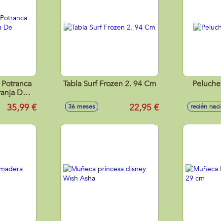
 Potranca
Tabla Surf Frozen 2. 94 Cm
Peluche
ranja De
 cm
35,99 €
22,95 €
36 meses
recién nac