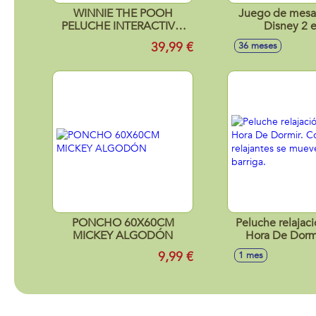
WINNIE THE POOH
Juego de mesa
PELUCHE INTERACTIVO
Disney 2 
CANTARIN
39,99 €
36 meses
PONCHO 60X60CM
Peluche relajaci
MICKEY ALGODÓN
Hora De Dorm
sonidos relaja
9,99 €
1 mes
mueve su ba