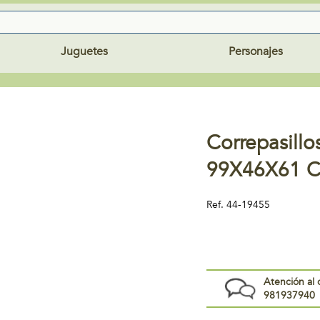
Juguetes
Personajes
Correpasill
99X46X61 
Ref.
44-19455
Atención al 
981937940