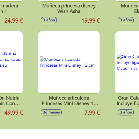
 madera
Muñeca princesa disney
Muñeca 
en 1
Wish Asha
El
24,99 €
19,99 €
3 años
3 años
ón Nutria
Muñeca articulada
Gran Cata
ir. Con
Princesas Mini Disney 12
Incluye fi
ntes se
cm
de Ma
49,99 €
7,99 €
36 meses
3 años
rriga.
m