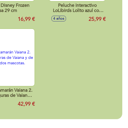
Disney Frozen
Peluche interactivo
sa 29 cm
LoLibirds Lolito azul con
voz y grabadora.
16,99 €
25,99 €
4 años
17,5x11,6x19,1 cm
marán Vaiana 2.
guras de Vaiana y
oui mas dos
42,99 €
ascotas.