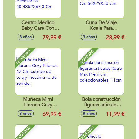
Centro Medico
Cuna De Viaje
Baby Care Con
Koala Para
Varias Áreas De
Muñecas De Hasta
79,99 €
28,99 €
3 años
3 años
Juegos Y
46 Cm.50X29X30
Accesorios
Cm
40,4X52X67,3 Cm
NOVEDAD
NOVEDAD
Muñeca Mimi
Bola construcción
Llorona Cozy
figuras artículos
Friends 42 Cm
Retro Max
69,99 €
11,99 €
3 años
8 años
cuerpo de tela y
Premium,
mecanismo de
coleccionables,
sonido.
11cm
NOVEDAD
NOVEDAD