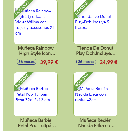
NOVEDAD
NOVEDAD
Muñeca Rainbow
Tienda De Donut
High Style Icons
Play-Doh.Incluye 5
Violet Willow con
Botes.
39,99 €
24,99 €
36 meses
36 meses
trajes y accesorios
28 cm
NOVEDAD
NOVEDAD
Muñeca Barbie
Muñeca Recién
Petal Pop Tulipán
Nacida Erika con