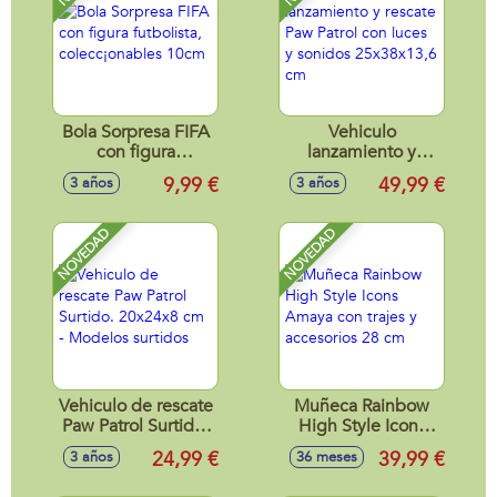
Bola Sorpresa FIFA
Vehiculo
con figura
lanzamiento y
futbolista,
rescate Paw Patrol
9,99 €
49,99 €
3 años
3 años
colecc¡onables
con luces y sonidos
10cm
25x38x13,6 cm
NOVEDAD
NOVEDAD
Vehiculo de rescate
Muñeca Rainbow
Paw Patrol Surtido.
High Style Icons
20x24x8 cm -
Amaya con trajes y
24,99 €
39,99 €
3 años
36 meses
Modelos surtidos
accesorios 28 cm