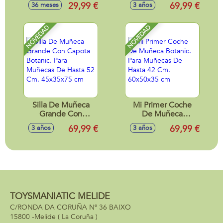
Rosa 32x12x12 cm
ranita 42cm
29,99 €
69,99 €
36 meses
3 años
NOVEDAD
NOVEDAD
Silla De Muñeca
Mi Primer Coche
Grande Con
De Muñeca
Capota Botanic.
Botanic. Para
69,99 €
69,99 €
3 años
3 años
Para Muñecas De
Muñecas De Hasta
Hasta 52 Cm.
42 Cm. 60x50x35
45x35x75 cm
cm
TOYSMANIATIC MELIDE
C/RONDA DA CORUÑA Nº 36 BAIXO
15800 -
Melide
( La Coruña )