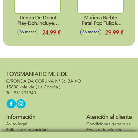
Tienda De Donut
Muñeca Barbie
Play-Doh.Incluye 5
Petal Pop Tulipán
Botes.
Rosa 32x12x12 cm
24,99 €
29,99 €
36 meses
36 meses
TOYSMANIATIC MELIDE
C/RONDA DA CORUÑA Nº 36 BAIXO
15800 -
Melide
( La Coruña )
981937940
Información
Atención al cliente
Aviso legal
Condiciones generales
Política de privacidad
Envío y devolución
Política de cookies
Contacto