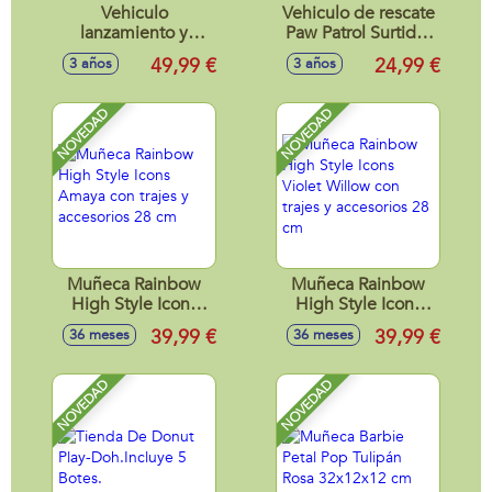
Vehiculo
Vehiculo de rescate
lanzamiento y
Paw Patrol Surtido.
rescate Paw Patrol
20x24x8 cm -
49,99 €
24,99 €
3 años
3 años
con luces y sonidos
Modelos surtidos
25x38x13,6 cm
NOVEDAD
NOVEDAD
Muñeca Rainbow
Muñeca Rainbow
High Style Icons
High Style Icons
Amaya con trajes y
Violet Willow con
39,99 €
39,99 €
36 meses
36 meses
accesorios 28 cm
trajes y accesorios
28 cm
NOVEDAD
NOVEDAD