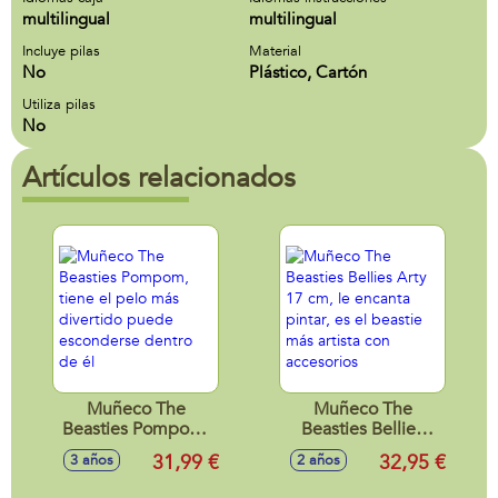
multilingual
multilingual
Incluye pilas
Material
No
Plástico, Cartón
Utiliza pilas
No
Artículos relacionados
Muñeco The
Muñeco The
Beasties Pompom,
Beasties Bellies
tiene el pelo más
Arty 17 cm, le
31,99 €
32,95 €
3 años
2 años
divertido puede
encanta pintar, es
esconderse dentro
el beastie más