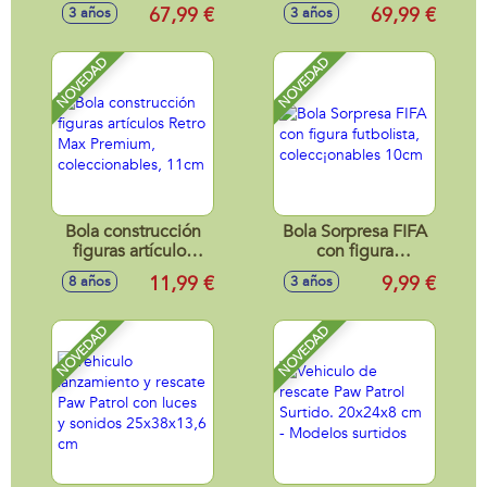
Llorona con Pijama
Friends 42 Cm
67,99 €
69,99 €
3 años
3 años
Rosa 42 Cm
cuerpo de tela y
Cuerpo Tela
mecanismo de
sonido.
NOVEDAD
NOVEDAD
Bola construcción
Bola Sorpresa FIFA
figuras artículos
con figura
Retro Max
futbolista,
11,99 €
9,99 €
8 años
3 años
Premium,
colecc¡onables
coleccionables,
10cm
11cm
NOVEDAD
NOVEDAD