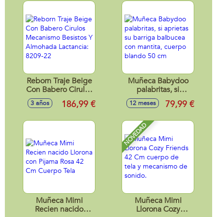
de él
artista con
accesorios
Reborn Traje Beige
Muñeca Babydoo
Con Babero Cirulos
palabritas, si
Mecanismo
aprietas su barriga
186,99 €
79,99 €
3 años
12 meses
Besistos Y
balbucea con
Almohada
mantita, cuerpo
Lactancia: 8209-22
blando 50 cm
NOVEDAD
Muñeca Mimi
Muñeca Mimi
Recien nacido
Llorona Cozy