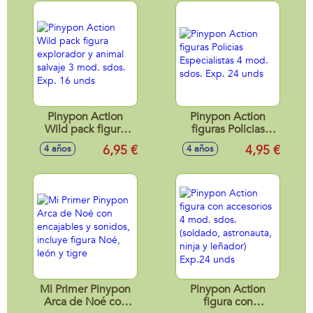
Pinypon Action
Pinypon Action
Wild pack figura
figuras Policias
explorador y animal
Especialistas 4
6,95 €
4,95 €
4 años
4 años
salvaje 3 mod.
mod. sdos. Exp. 24
sdos. Exp. 16 unds
unds
Mi Primer Pinypon
Pinypon Action
Arca de Noé con
figura con