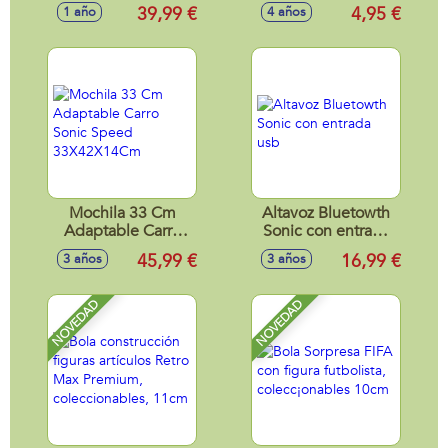
encajables y
accesorios 4 mod.
39,99 €
4,95 €
1 año
4 años
sonidos, incluye
sdos. (soldado,
figura Noé, león y
astronauta, ninja y
tigre
leñador) Exp.24
unds
Mochila 33 Cm
Altavoz Bluetowth
Adaptable Carro
Sonic con entrada
Sonic Speed
usb
45,99 €
16,99 €
3 años
3 años
33X42X14Cm
NOVEDAD
NOVEDAD