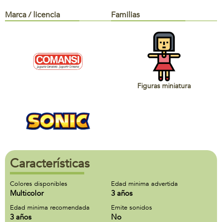
Marca / licencia
Familias
Figuras miniatura
Características
Colores disponibles
Edad minima advertida
Multicolor
3 años
Edad minima recomendada
Emite sonidos
3 años
No