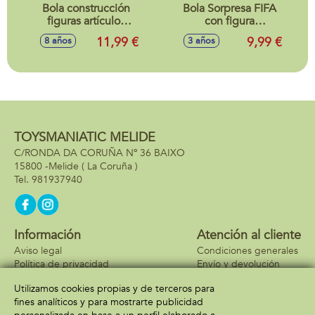
Bola construcción
Bola Sorpresa FIFA
figuras artículos
con figura
Retro Max
futbolista,
11,99 €
9,99 €
8 años
3 años
Premium,
colecc¡onables
coleccionables,
10cm
11cm
TOYSMANIATIC MELIDE
C/RONDA DA CORUÑA Nº 36 BAIXO
15800 -
Melide
( La Coruña )
981937940
Información
Atención al cliente
Aviso legal
Condiciones generales
Política de privacidad
Envío y devolución
Política de cookies
Contacto
Utilizamos cookies propias y de terceros para
Formas de pago
fines analíticos y para mostrarte publicidad