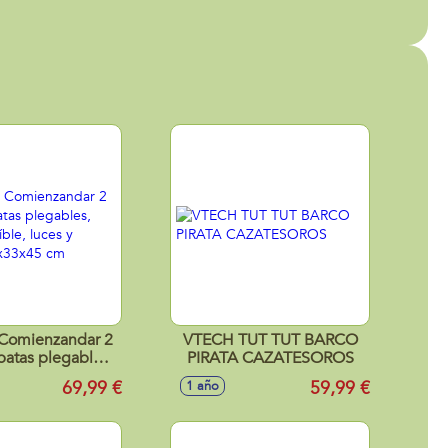
Comienzandar 2
VTECH TUT TUT BARCO
patas plegables,
PIRATA CAZATESOROS
traíble, luces y
69,99 €
59,99 €
1 año
s 46x33x45 cm