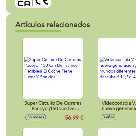
Artículos relacionados
Super Circuito De Carreras
Videoconsola V
Pocoyo ¡150 Cm De
nueva generaci
Tramos Flexibles! El Coche
mundos diferen
56,99 €
36 meses
3 años
Tiene Luces Y Sonidos
descubrir! 11,5
cm