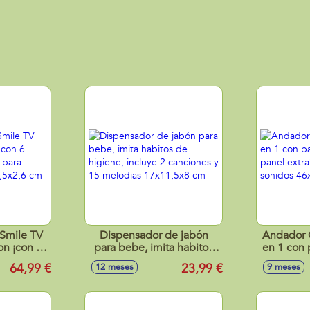
.Smile TV
Dispensador de jabón
Andador 
on ¡con 6
para bebe, imita habitos
en 1 con 
tes para
de higiene, incluye 2
panel ex
64,99 €
23,99 €
12 meses
9 meses
x14,5x2,6
canciones y 15 melodias
sonido
17x11,5x8 cm