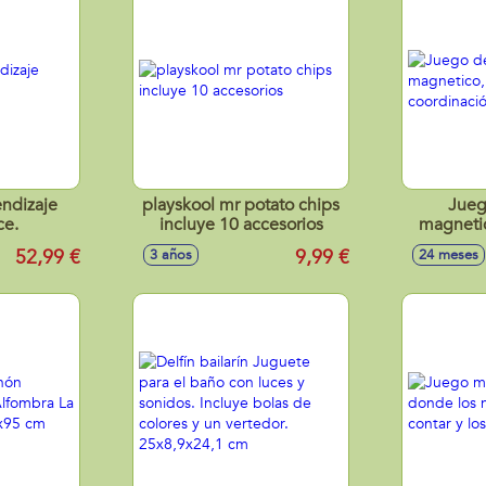
endizaje
playskool mr potato chips
Jueg
ce.
incluye 10 accesorios
magnetic
coordin
52,99 €
9,99 €
3 años
24 meses