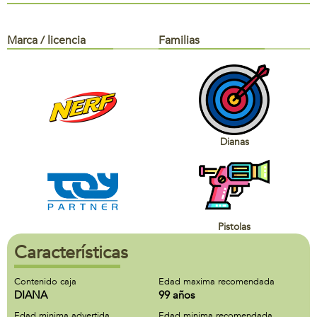
Marca / licencia
Familias
Dianas
Pistolas
Características
Contenido caja
Edad maxima recomendada
DIANA
99 años
Edad minima advertida
Edad minima recomendada