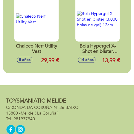
Chaleco Nerf Utility
Bola Hypergel X-
Vest
Shot en blister
(3.000 bolas de gel)
29,99 €
13,99 €
8 años
14 años
12cm
TOYSMANIATIC MELIDE
C/RONDA DA CORUÑA Nº 36 BAIXO
15800 -
Melide
( La Coruña )
981937940