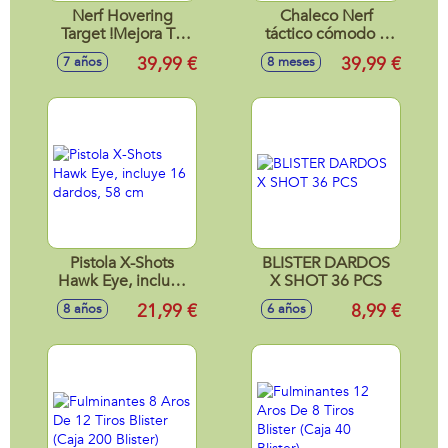
Nerf Hovering
Chaleco Nerf
Target !Mejora Tu
táctico cómodo y
Punteria Y
ligero con
39,99 €
39,99 €
7 años
8 meses
Demuestra Tu
numerosos lugares
Precisión!
para guardar
dardos
Pistola X-Shots
BLISTER DARDOS
Hawk Eye, incluye
X SHOT 36 PCS
16 dardos, 58 cm
21,99 €
8,99 €
8 años
6 años