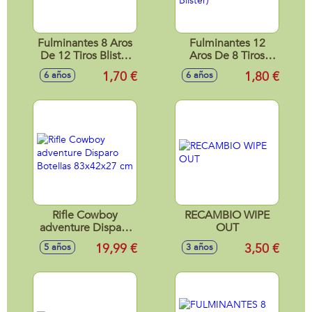
Fulminantes 8 Aros
Fulminantes 12
De 12 Tiros Blister
Aros De 8 Tiros
(Caja 200 Blister)
Blister (Caja 40
1,70 €
1,80 €
6 años
6 años
Blister)
Rifle Cowboy
RECAMBIO WIPE
adventure Disparo
OUT
Botellas 83x42x27
19,99 €
3,50 €
5 años
3 años
cm