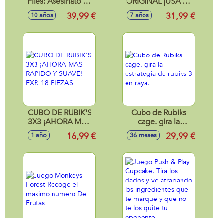
Files: Asesinato en
ORIGINAL ¡USA LA
Paris. Resuelve El
ESTRATEGIA PARA
39,99 €
31,99 €
10 años
7 años
Misterio
LA GANAR!
Encontrando
Pruebas.
31X5X28Cm
CUBO DE RUBIK'S
Cubo de Rubiks
3X3 ¡AHORA MAS
cage. gira la
RAPIDO Y SUAVE!
estrategia de rubiks
16,99 €
29,99 €
1 año
36 meses
EXP. 18 PIEZAS
3 en raya.