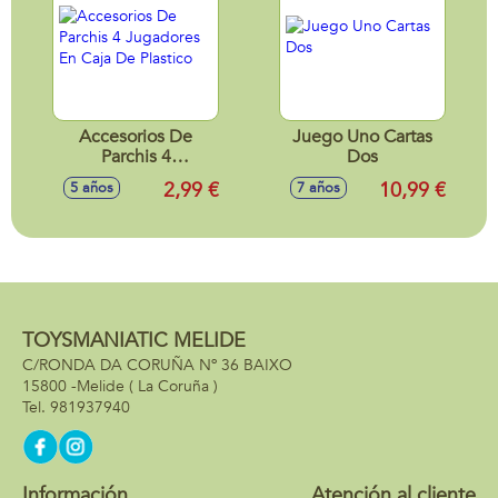
Accesorios De
Juego Uno Cartas
Parchis 4
Dos
Jugadores En Caja
2,99 €
10,99 €
5 años
7 años
De Plastico
TOYSMANIATIC MELIDE
C/RONDA DA CORUÑA Nº 36 BAIXO
15800 -
Melide
( La Coruña )
981937940
Información
Atención al cliente