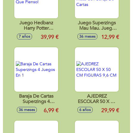
Juego Hedbanz
Juego Superzings
Harry Potter
Mau Mau. Juego
¡Adivina Que
De Mesa Con
39,99 €
12,99 €
7 años
36 meses
Pienso!
Baraja De Cartas
Baraja De Cartas
AJEDREZ
Superzings 4
ESCOLAR 50 X 50
Juegos En 1
CM FIGURAS 9,6
6,99 €
29,99 €
36 meses
6 años
CM