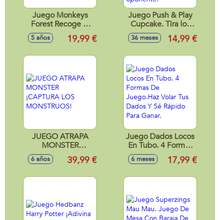
Juego Monkeys
Juego Push & Play
Forest Recoge el
Cupcake. Tira los
maximo numero
dados y ve
19,99 €
14,99 €
5 años
36 meses
De Frutas
atrapando los
ingredientes que te
marque y que no te
los quite tu
oponente.
JUEGO ATRAPA
Juego Dados Locos
MONSTER
En Tubo. 4 Formas
¡CAPTURA LOS
De Juego.Haz Volar
39,99 €
17,99 €
6 años
6 meses
MONSTRUOS!
Tus Dados Y Sé
Rápido Para Ganar.