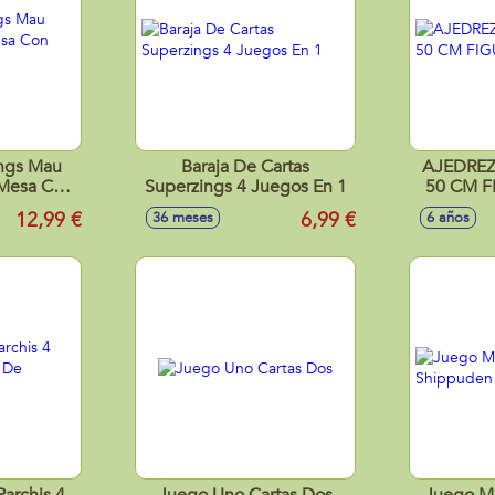
ngs Mau
Baraja De Cartas
AJEDREZ ESCOLAR 50
Mesa Con
Superzings 4 Juegos En 1
50 CM F
artas
12,99 €
6,99 €
36 meses
6 años