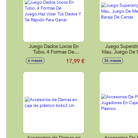
Juego Dados Locos En
Juego Superzi
Tubo. 4 Formas De
Mau. Juego De 
Juego.Haz Volar Tus
Baraja De C
17,99 €
6 meses
36 meses
Dados Y Sé Rápido Para
Ganar.