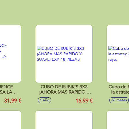
UENCE
CUBO DE RUBIK'S 3X3
Cubo de R
SA LA
¡AHORA MAS RAPIDO Y
la estrat
PARA LA
SUAVE! EXP. 18 PIEZAS
31,99 €
16,99 €
1 año
36 meses
!