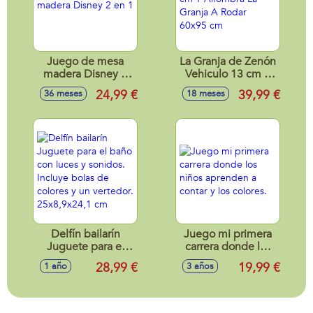
Juego de mesa
La Granja de Zenón
madera Disney 2
Vehiculo 13 cm Y
en 1
Alfombra La Granja
24,99 €
39,99 €
36 meses
18 meses
A Rodar 60x95 cm
Delfín bailarín
Juego mi primera
Juguete para el
carrera donde los
baño con luces y
niños aprenden a
28,99 €
19,99 €
1 año
3 años
sonidos. Incluye
contar y los colores.
bolas de colores y
un vertedor.
25x8,9x24,1 cm