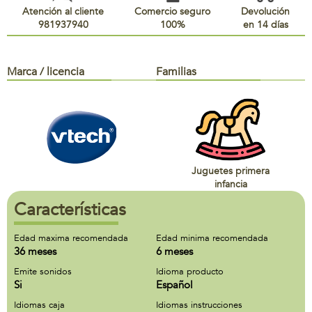
Atención al cliente
Comercio seguro
Devolución
981937940
100%
en 14 días
Marca / licencia
Familias
Juguetes primera
infancia
Características
Edad maxima recomendada
Edad minima recomendada
36 meses
6 meses
Emite sonidos
Idioma producto
Si
Español
Idiomas caja
Idiomas instrucciones