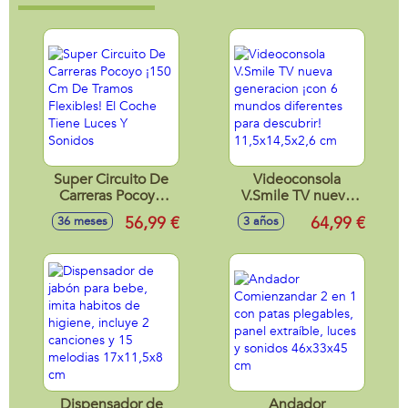
Super Circuito De
Videoconsola
Carreras Pocoyo
V.Smile TV nueva
¡150 Cm De Tramos
generacion ¡con 6
56,99 €
64,99 €
36 meses
3 años
Flexibles! El Coche
mundos diferentes
Tiene Luces Y
para descubrir!
Sonidos
11,5x14,5x2,6 cm
Dispensador de
Andador