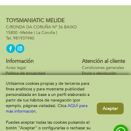
TOYSMANIATIC MELIDE
C/RONDA DA CORUÑA Nº 36 BAIXO
15800 -
Melide
( La Coruña )
981937940
Información
Atención al cliente
Aviso legal
Condiciones generales
Política de privacidad
Envío y devolución
Política de cookies
Contacto
Utilizamos cookies propias y de terceros para
Formas de pago
fines analíticos y para mostrarte publicidad
personalizada en base a un perfil elaborado a
partir de tus hábitos de navegación (por
ejemplo, páginas visitadas). Clica
AQUÍ para
Aceptar
más información
.
Puedes aceptar todas las cookies pulsando el
botón “Aceptar” o configurarlas o rechazar su