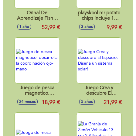
Orinal De
playskool mr potato
Aprendizaje Fisher
chips incluye 10
Price.
accesorios
52,99 €
9,99 €
1 año
3 años
Juego de pesca
Juego Crea y
magnetico,
descubre El
desarrolla la
Espacio. Diseña un
18,99 €
21,99 €
24 meses
5 años
coordinación ojo-
sistema solar!
mano