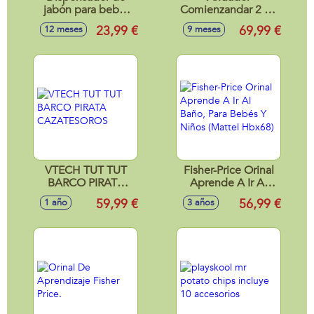
jabón para bebe,
Comienzandar 2 en
imita habitos de
1 con patas
23,99 €
69,99 €
12 meses
9 meses
higiene, incluye 2
plegables, panel
canciones y 15
extraíble, luces y
melodias
sonidos 46x33x45
17x11,5x8 cm
cm
VTECH TUT TUT
Fisher-Price Orinal
BARCO PIRATA
Aprende A Ir Al
CAZATESOROS
Baño, Para Bebés Y
59,99 €
56,99 €
1 año
3 años
Niños (Mattel
Hbx68)