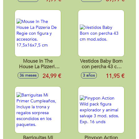
30x21x9,5 cm con
2 figuras y
accesorios.
Mouse In The
Vestidos Baby Born
House La Pizzeria
con percha 43 cm
De Regie con
mod.sdos.
24,99 €
11,95 €
36 meses
3 años
figura y accesorios.
17,5x16x7,5 cm
Barriguitas Mi
Pinypon Action