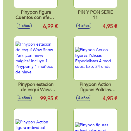
Pinypon figura
PIN Y PON SERIE
Cuentos con efecto
11
purpurina 4 mod.
6,99 €
4,95 €
4 años
4 años
sdos. Exp. 48 unds
Pinypon estacion
Pinypon Action
de esquí Wow
figuras Policias
Snow Park ¡con
Especialistas 4
99,95 €
4,95 €
4 años
4 años
nieve mágica!
mod. sdos. Exp. 24
Incluye 1 Pinypon y
unds
1 muñeco de nieve