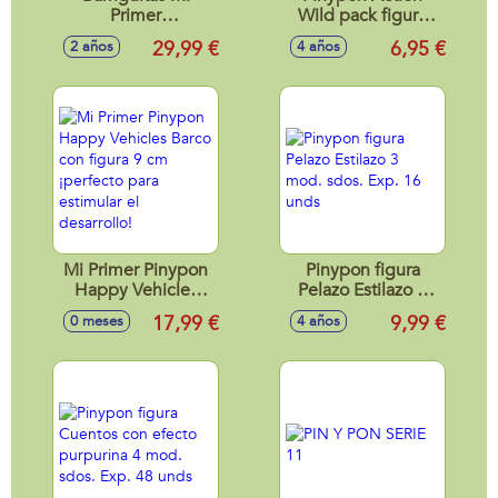
Primer
Wild pack figura
Cumpleaños,
explorador y animal
29,99 €
6,95 €
2 años
4 años
Incluye la trona y
salvaje 3 mod.
regalos sorpresa
sdos. Exp. 16 unds
escondidos en los
paquetes.
Mi Primer Pinypon
Pinypon figura
Happy Vehicles
Pelazo Estilazo 3
Barco con figura 9
mod. sdos. Exp. 16
17,99 €
9,99 €
0 meses
4 años
cm ¡perfecto para
unds
estimular el
desarrollo!