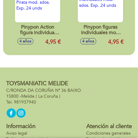
Pinypon Action
Pinypon figuras
figura individual
individuales mod.
Pirata mod. sdos.
sdos. Exp. 24 unds
4,95 €
4,95 €
4 años
4 años
Exp. 24 unds
TOYSMANIATIC MELIDE
C/RONDA DA CORUÑA Nº 36 BAIXO
15800 -
Melide
( La Coruña )
981937940
Información
Atención al cliente
Aviso legal
Condiciones generales