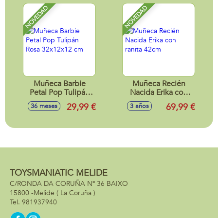
NOVEDAD
NOVEDAD
Muñeca Barbie
Muñeca Recién
Petal Pop Tulipán
Nacida Erika con
Rosa 32x12x12 cm
ranita 42cm
29,99 €
69,99 €
36 meses
3 años
TOYSMANIATIC MELIDE
C/RONDA DA CORUÑA Nº 36 BAIXO
15800 -
Melide
( La Coruña )
981937940