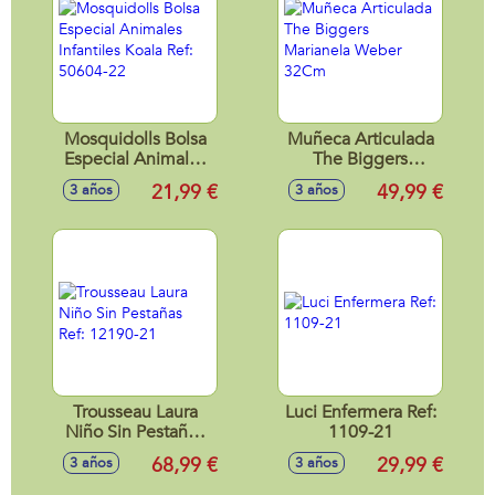
8106-22
Mosquidolls Bolsa
Muñeca Articulada
Especial Animales
The Biggers
Infantiles Koala Ref:
Marianela Weber
21,99 €
49,99 €
3 años
3 años
50604-22
32Cm
Trousseau Laura
Luci Enfermera Ref:
Niño Sin Pestañas
1109-21
Ref: 12190-21
68,99 €
29,99 €
3 años
3 años