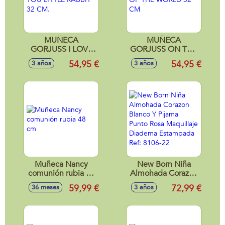
MUÑECA
MUÑECA
GORJUSS I LOVE
GORJUSS ON TOP
YOU LITTLE
OF THE WORLD 32
54,95 €
54,95 €
3 años
3 años
RABBIT 32 CM.
CM
Muñeca Nancy
New Born Niña
comunión rubia 48
Almohada Corazon
cm
Blanco Y Pijama
59,99 €
72,99 €
36 meses
3 años
Punto Rosa
Maquillaje
Diadema
Estampada Ref: