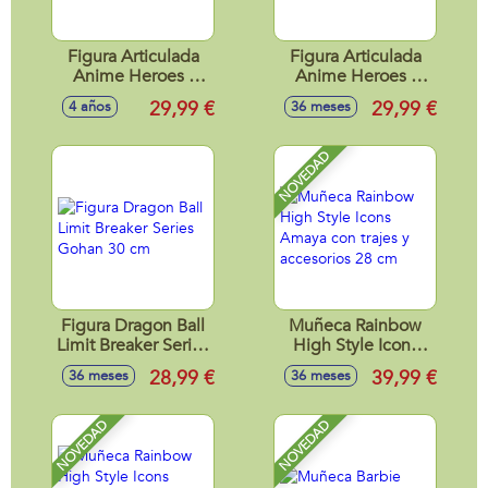
Figura Articulada
Figura Articulada
Anime Heroes -
Anime Heroes -
Naruto Uzamaki 17
Naruto 17 Cm
29,99 €
29,99 €
4 años
36 meses
Cm
NOVEDAD
Figura Dragon Ball
Muñeca Rainbow
Limit Breaker Series
High Style Icons
Gohan 30 cm
Amaya con trajes y
28,99 €
39,99 €
36 meses
36 meses
accesorios 28 cm
NOVEDAD
NOVEDAD