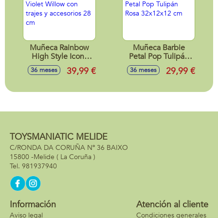
Muñeca Rainbow
Muñeca Barbie
High Style Icons
Petal Pop Tulipán
Violet Willow con
Rosa 32x12x12 cm
39,99 €
29,99 €
36 meses
36 meses
trajes y accesorios
28 cm
TOYSMANIATIC MELIDE
C/RONDA DA CORUÑA Nº 36 BAIXO
15800 -
Melide
( La Coruña )
981937940
Información
Atención al cliente
Aviso legal
Condiciones generales