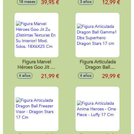
39,95 €
12,99 €
18 meses
3 años
ACCESORIOS
EXP.12 PIEZAS
Figura Marvel
Figura Articulada
Héroes Goo Jit Zu
Dragon Ball
¡Distintas Texturas
Gamma1 Dbs
21,99 €
29,99 €
4 años
4 años
En Su Interior! Mod.
Superhero Dragon
Sdos. 18X6X25 Cm
Stars 17 cm