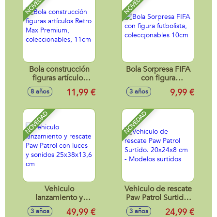
NOVEDAD
NOVEDAD
Bola construcción
Bola Sorpresa FIFA
figuras artículos
con figura
Retro Max
futbolista,
11,99 €
9,99 €
8 años
3 años
Premium,
colecc¡onables
coleccionables,
10cm
11cm
NOVEDAD
NOVEDAD
Vehiculo
Vehiculo de rescate
lanzamiento y
Paw Patrol Surtido.
rescate Paw Patrol
20x24x8 cm -
49,99 €
24,99 €
3 años
3 años
con luces y sonidos
Modelos surtidos