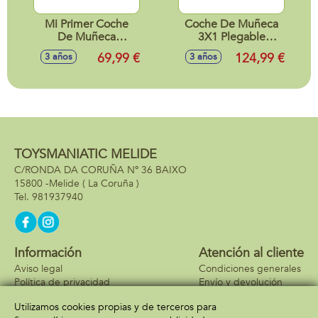
Mi Primer Coche
Coche De Muñeca
De Muñeca
3X1 Plegable
Botanic. Para
Botanic. Para
69,99 €
124,99 €
3 años
3 años
Muñecas De Hasta
Muñecas De Hasta
42 Cm. 60x50x35
50 Cm. 79x65x38
cm
cm.
TOYSMANIATIC MELIDE
C/RONDA DA CORUÑA Nº 36 BAIXO
15800 -
Melide
( La Coruña )
981937940
Información
Atención al cliente
Aviso legal
Condiciones generales
Política de privacidad
Envío y devolución
Política de cookies
Contacto
Utilizamos cookies propias y de terceros para
Formas de pago