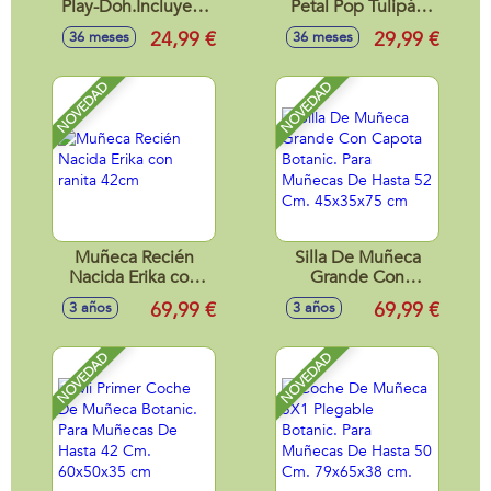
Play-Doh.Incluye 5
Petal Pop Tulipán
Botes.
Rosa 32x12x12 cm
24,99 €
29,99 €
36 meses
36 meses
NOVEDAD
NOVEDAD
Muñeca Recién
Silla De Muñeca
Nacida Erika con
Grande Con
ranita 42cm
Capota Botanic.
69,99 €
69,99 €
3 años
3 años
Para Muñecas De
Hasta 52 Cm.
45x35x75 cm
NOVEDAD
NOVEDAD