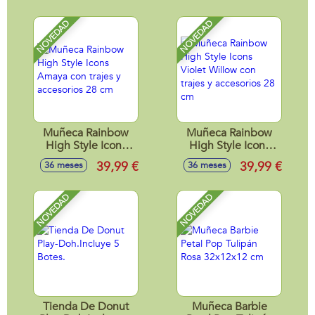
25x38x13,6 cm
NOVEDAD
NOVEDAD
Muñeca Rainbow
Muñeca Rainbow
High Style Icons
High Style Icons
Amaya con trajes y
Violet Willow con
39,99 €
39,99 €
36 meses
36 meses
accesorios 28 cm
trajes y accesorios
28 cm
NOVEDAD
NOVEDAD
Tienda De Donut
Muñeca Barbie