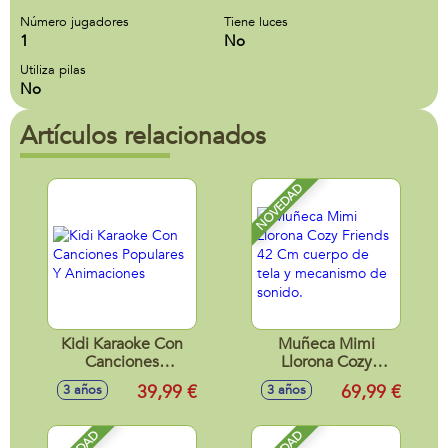
Número jugadores
Tiene luces
1
No
Utiliza pilas
No
Artículos relacionados
NOVEDAD
Kidi Karaoke Con
Muñeca Mimi
Canciones
Llorona Cozy
Populares Y
Friends 42 Cm
39,99 €
69,99 €
3 años
3 años
Animaciones
cuerpo de tela y
mecanismo de
sonido.