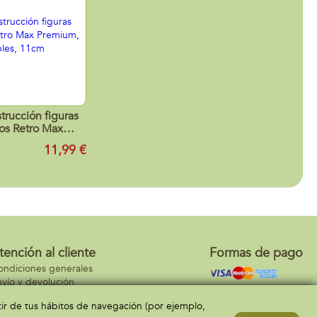
trucción figuras
los Retro Max
coleccionables,
11,99 €
11cm
tención al cliente
Formas de pago
ondiciones generales
vío y devolución
ontacto
rtir de tus hábitos de navegación (por ejemplo,