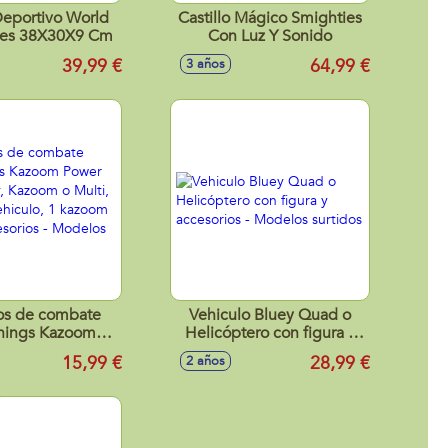
Deportivo World
Castillo Mágico Smighties
ies 38X30X9 Cm
Con Luz Y Sonido
39,99 €
64,99 €
3 años
os de combate
Vehiculo Bluey Quad o
hings Kazoom
Helicóptero con figura y
Battle, Fury,
accesorios - Modelos
15,99 €
28,99 €
2 años
Multi, incluye 1
surtidos
 1 kazoom kid y 2
ios - Modelos
surtidos