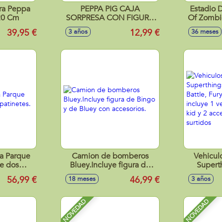
ra Peppa
PEPPA PIG CAJA
Estadio 
20 Cm
SORPRESA CON FIGURA
Of Zomb
Y ACCESORIOS EXP.12
39,95 €
12,99 €
3 años
36 meses
PIEZAS
a Parque
Camion de bomberos
Vehicul
ye dos
Bluey.Incluye figura de
Supert
s.
Bingo y de Bluey con
Power 
56,99 €
46,99 €
18 meses
3 años
accesorios.
Kazoom o 
vehiculo,
accesor
NOVEDAD
NOVEDAD