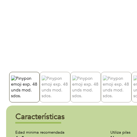
Características
Edad minima recomendada
Utiliza pilas