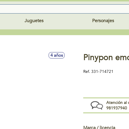
Juguetes
Personajes
Pinypon emo
4 años
Ref.
331-714721
Atención al 
981937940
Marca / licencia