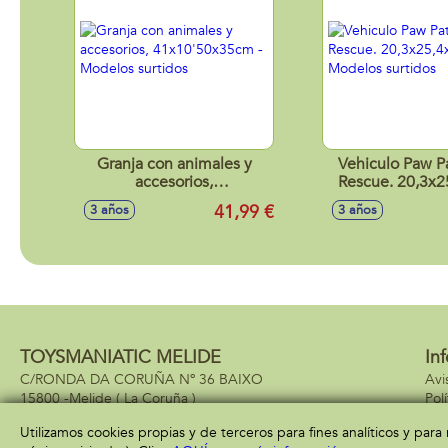
Granja con animales y
Vehiculo Paw Patro
accesorios,
Rescue. 20,3x2
41x10'50x35cm - Modelos
cm. - Modelos 
41,99 €
3 años
3 años
surtidos
TOYSMANIATIC MELIDE
In
C/RONDA DA CORUÑA Nº 36 BAIXO
Avi
15800 -
Melide
( La Coruña )
Pol
981937940
Pol
Utilizamos cookies propias y de terceros para fines analíticos y par