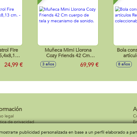
l Fire
Muñeca Mimi Llorona
Bola cons
5,4x8,13
Cozy Friends 42 Cm
artícu
surtidos
cuerpo de tela y
Premium, 
24,99 €
69,99 €
3 años
8 años
mecanismo de sonido.
formación
A
so legal
C
ítica de privacidad
En
ítica de cookies
C
a mostrarte publicidad personalizada en base a un perfil elaborado a pa