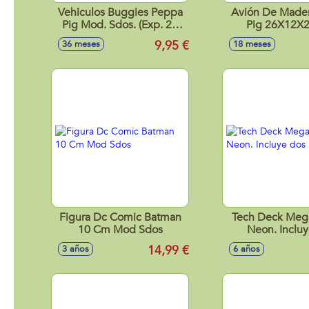
Vehiculos Buggies Peppa
Avión De Made
Pig Mod. Sdos. (Exp. 24
Pig 26X12X
Piezas)
9,95 €
36 meses
18 meses
Figura Dc Comic Batman
Tech Deck Meg
10 Cm Mod Sdos
Neon. Inclu
patinete
14,99 €
3 años
6 años