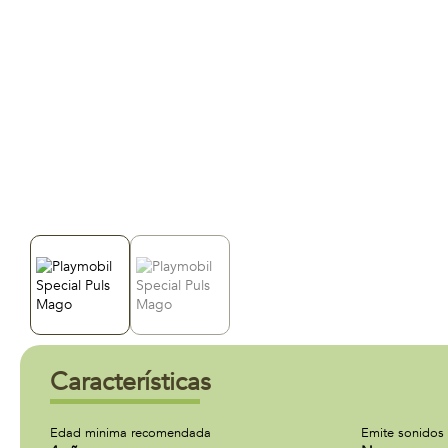
Características
Edad minima recomendada
Emite sonidos