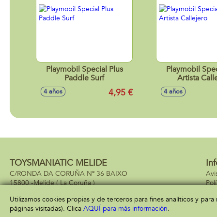
Playmobil Special Plus
Playmobil Spec
Paddle Surf
Artista Call
4,95 €
4 años
4 años
TOYSMANIATIC MELIDE
In
C/RONDA DA CORUÑA Nº 36 BAIXO
Avi
15800 -
Melide
( La Coruña )
Pol
981937940
Pol
Utilizamos cookies propias y de terceros para fines analíticos y par
páginas visitadas). Clica
AQUÍ para más información
.