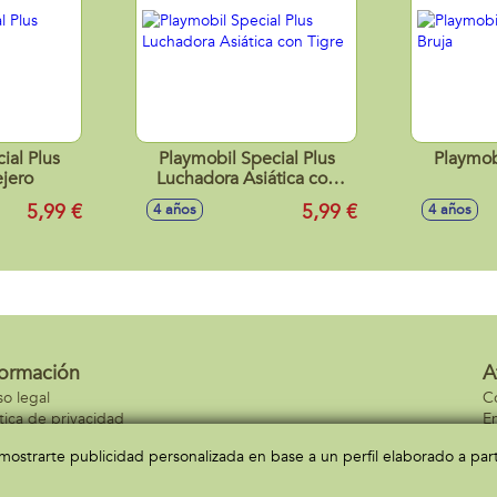
ial Plus
Playmobil Special Plus
Playmob
ejero
Luchadora Asiática con
Tigre
5,99 €
5,99 €
4 años
4 años
formación
A
so legal
C
ítica de privacidad
En
ítica de cookies
C
a mostrarte publicidad personalizada en base a un perfil elaborado a pa