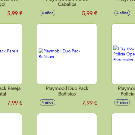
gol
Caballos
5,99 €
5,99 €
4 años
4 años
ack Pareja
Playmobil Duo Pack
Playmob
tal
Bañistas
Policí
Es
7,99 €
7,99 €
4 años
4 años