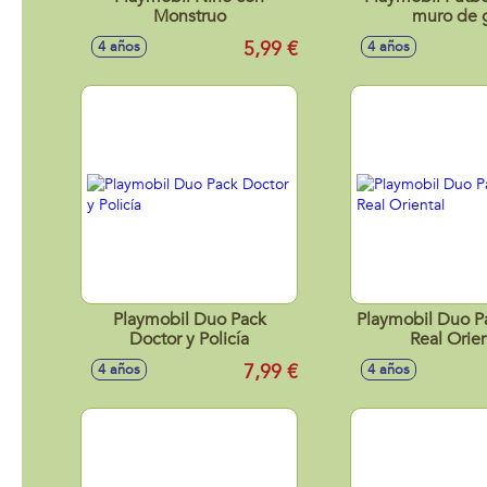
Monstruo
muro de 
5,99 €
4 años
4 años
Playmobil Duo Pack
Playmobil Duo P
Doctor y Policía
Real Orien
7,99 €
4 años
4 años