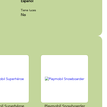
Español
Tiene luces
No
il Superhéroe
Playmobil Snowboarder