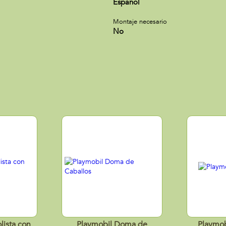
Español
Montaje necesario
No
lista con
Playmobil Doma de
Playmob