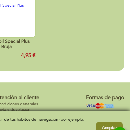
il Special Plus
Bruja
4,95 €
tención al cliente
Formas de pago
ondiciones generales
vío y devolución
ontacto
rtir de tus hábitos de navegación (por ejemplo,
Aceptar