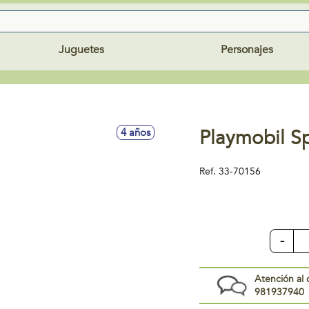
Juguetes
Personajes
Playmobil S
4 años
Ref.
33-70156
-
Atención al 
981937940