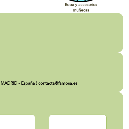
Ropa y accesorios
muñecas
 MADRID - España ) contacta@famosa.es