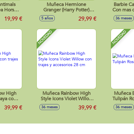
ntimals
Muñeca Hermione
Barbie Ca
ea Horse
Granger (Harry Potter)
Con mas d
 Mascotas
30Cm
19,99 €
29,99 €
5 años
36 meses
NOVEDAD
NOVEDAD
ow High
Muñeca Rainbow High
Muñeca B
maya con
Style Icons Violet Willow
Tulipán R
ios 28 cm
con trajes y accesorios 28
39,99 €
39,99 €
36 meses
36 meses
cm