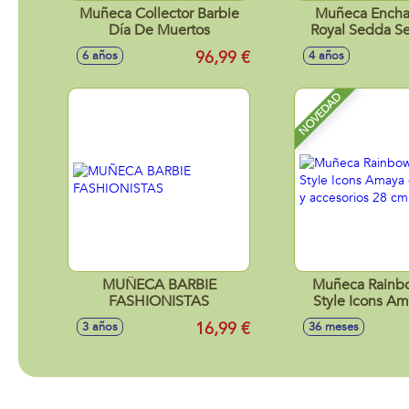
Muñeca Collector Barbie
Muñeca Encha
Día De Muertos
Royal Sedda S
Con Familia De
96,99 €
6 años
4 años
NOVEDAD
MUÑECA BARBIE
Muñeca Rainb
FASHIONISTAS
Style Icons A
trajes y accesor
16,99 €
3 años
36 meses