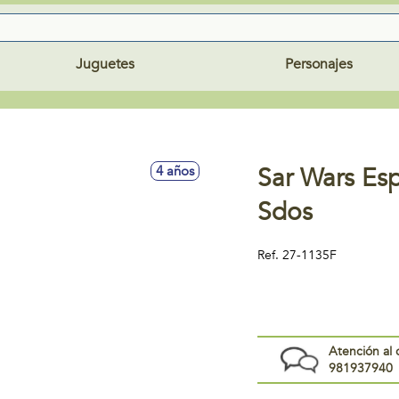
Juguetes
Personajes
Sar Wars Es
4 años
Sdos
Ref.
27-1135F
Atención al 
981937940