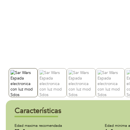
Características
Edad maxima recomendada
Edad minima a