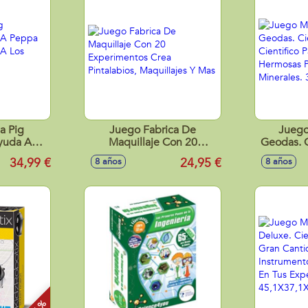
a Pig
Juego Fabrica De
Juego
Ayuda A
Maquillaje Con 20
Geodas. C
er Sanos
Experimentos Crea
Kit Cient
34,99 €
24,95 €
8 años
8 años
! Con 16
Pintalabios, Maquillajes Y
Hermo
des
Mas
Precios
35