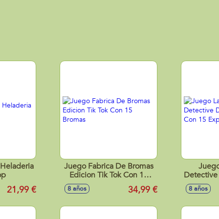
 Heladeria
Juego Fabrica De Bromas
Juego
op
Edicion Tik Tok Con 15
Detective
Bromas
Con 15
21,99 €
34,99 €
8 años
8 años