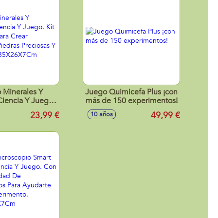
 Minerales Y
Juego Quimicefa Plus ¡con
iencia Y Juego.
más de 150 experimentos!
ifico Para Crear
23,99 €
49,99 €
10 años
sas Piedras
as Y Minerales.
X26X7Cm