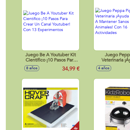
Juego Be A Youtuber Kit
Juego Pepp
Cientifico ¡10 Pasos Para
Veterinaria ¡
Crear Un Canal Youtuber!
Peppa A Manten
34,99 €
8 años
4 años
Con 13 Experimentos
A Los Animales
Activida