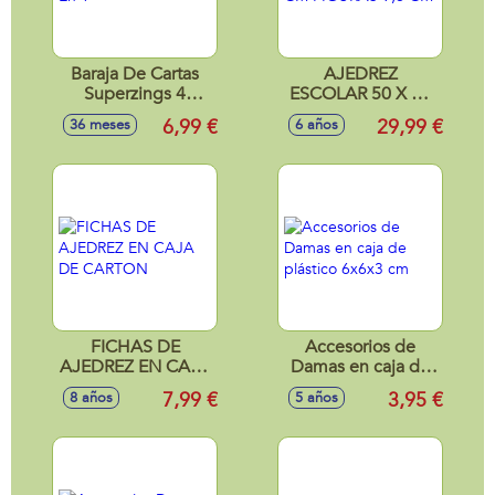
Baraja De Cartas
AJEDREZ
Superzings 4
ESCOLAR 50 X 50
Juegos En 1
CM FIGURAS 9,6
6,99 €
29,99 €
36 meses
6 años
CM
FICHAS DE
Accesorios de
AJEDREZ EN CAJA
Damas en caja de
DE CARTON
plástico 6x6x3 cm
7,99 €
3,95 €
8 años
5 años