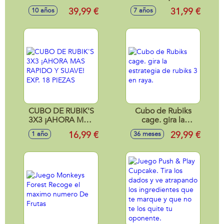
Paris. Resuelve El
ESTRATEGIA PARA
39,99 €
31,99 €
10 años
7 años
Misterio
LA GANAR!
Encontrando
Pruebas.
31X5X28Cm
CUBO DE RUBIK'S
Cubo de Rubiks
3X3 ¡AHORA MAS
cage. gira la
RAPIDO Y SUAVE!
estrategia de rubiks
16,99 €
29,99 €
1 año
36 meses
EXP. 18 PIEZAS
3 en raya.