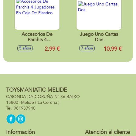
Accesorios De
Juego Uno Cartas
Parchis 4
Dos
Jugadores En Caja
2,99 €
10,99 €
5 años
7 años
De Plastico
TOYSMANIATIC MELIDE
C/RONDA DA CORUÑA Nº 36 BAIXO
15800 -
Melide
( La Coruña )
981937940
Información
Atención al cliente