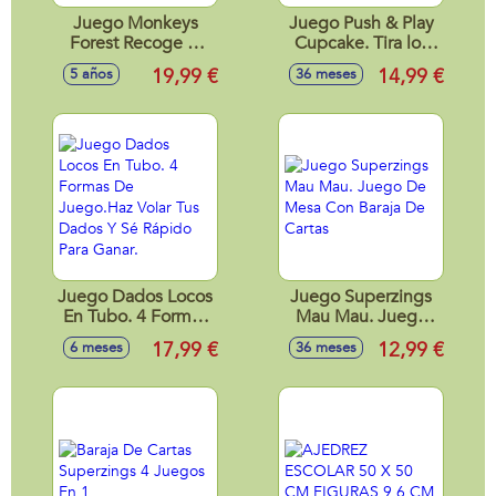
Juego Monkeys
Juego Push & Play
Forest Recoge el
Cupcake. Tira los
maximo numero
dados y ve
19,99 €
14,99 €
5 años
36 meses
De Frutas
atrapando los
ingredientes que te
marque y que no te
los quite tu
oponente.
Juego Dados Locos
Juego Superzings
En Tubo. 4 Formas
Mau Mau. Juego
De Juego.Haz Volar
De Mesa Con
17,99 €
12,99 €
6 meses
36 meses
Tus Dados Y Sé
Baraja De Cartas
Rápido Para Ganar.