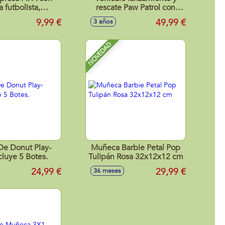
a futbolista,
rescate Paw Patrol con
¡onables 10cm
luces y sonidos
9,99 €
49,99 €
3 años
25x38x13,6 cm
NOVEDAD
De Donut Play-
Muñeca Barbie Petal Pop
cluye 5 Botes.
Tulipán Rosa 32x12x12 cm
24,99 €
29,99 €
36 meses