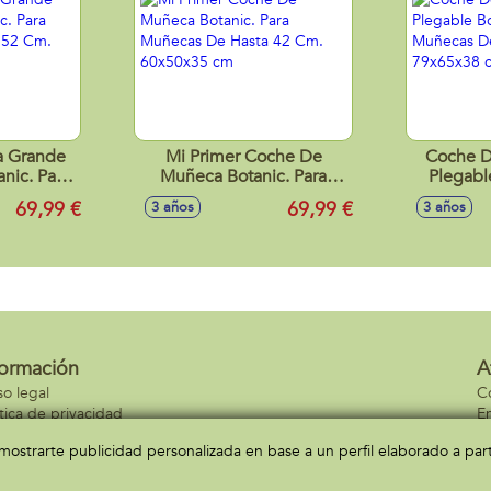
a Grande
Mi Primer Coche De
Coche 
nic. Para
Muñeca Botanic. Para
Plegabl
ta 52 Cm.
Muñecas De Hasta 42 Cm.
Muñecas 
69,99 €
69,99 €
3 años
3 años
 cm
60x50x35 cm
79x
formación
A
so legal
C
ítica de privacidad
En
ítica de cookies
C
a mostrarte publicidad personalizada en base a un perfil elaborado a pa