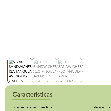
Características
Edad minima recomendada
Emite sonidos