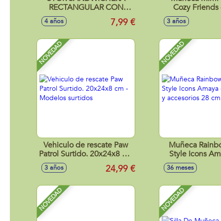
RECTANGULAR CON
Cozy Friends
CUBIERTOS AVENGERS
cuerpo de t
7,99 €
4 años
3 años
COMIC HEROES
mecanismo de 
NOVEDAD
NOVEDAD
Vehiculo de rescate Paw
Muñeca Rainb
Patrol Surtido. 20x24x8 cm
Style Icons A
- Modelos surtidos
trajes y accesor
24,99 €
3 años
36 meses
NOVEDAD
NOVEDAD