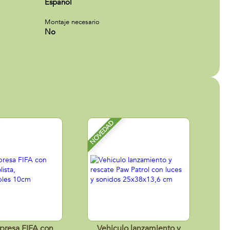
Español
Montaje necesario
No
NOVEDAD
presa FIFA con
Vehiculo lanzamiento y