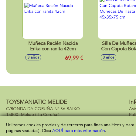
Muñeca Recién Nacida
Silla De Muñec
Erika con ranita 42cm
Con Capota Bota
Muñecas De Has
69,99 €
3 años
3 años
45x35x75
TOYSMANIATIC MELIDE
In
C/RONDA DA CORUÑA Nº 36 BAIXO
Avi
15800 -
Melide
( La Coruña )
Pol
981937940
Pol
Utilizamos cookies propias y de terceros para fines analíticos y par
páginas visitadas). Clica
AQUÍ para más información
.