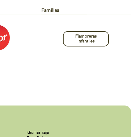
Familias
Fiambreras
Infantiles
Idiomas caja