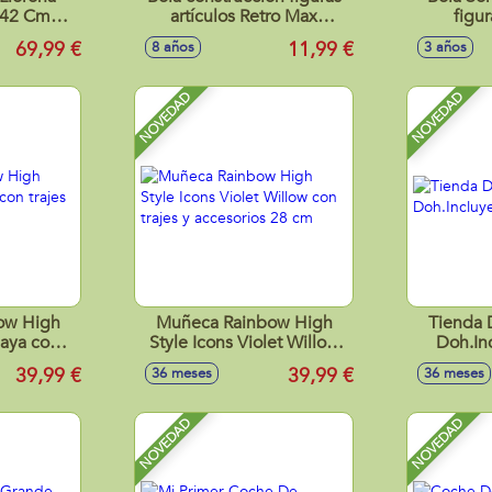
 42 Cm
artículos Retro Max
figur
ela y
Premium, coleccionables,
colecc
69,99 €
11,99 €
8 años
3 años
sonido.
11cm
NOVEDAD
NOVEDAD
ow High
Muñeca Rainbow High
Tienda 
maya con
Style Icons Violet Willow
Doh.In
ios 28 cm
con trajes y accesorios 28
39,99 €
39,99 €
36 meses
36 meses
cm
NOVEDAD
NOVEDAD