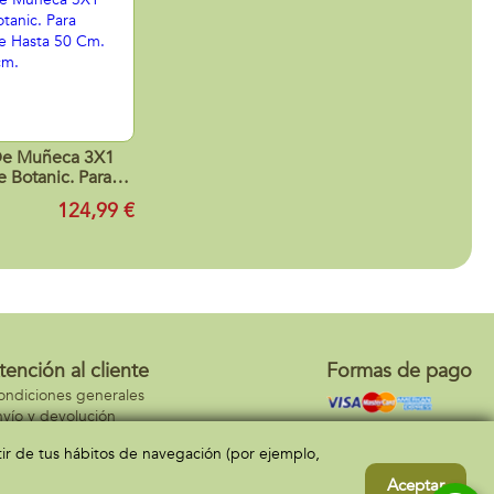
De Muñeca 3X1
e Botanic. Para
De Hasta 50 Cm.
124,99 €
65x38 cm.
tención al cliente
Formas de pago
ondiciones generales
vío y devolución
ontacto
rtir de tus hábitos de navegación (por ejemplo,
Aceptar