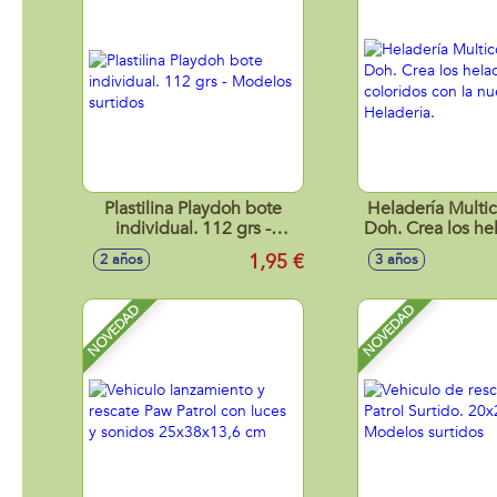
Plastilina Playdoh bote
Heladería Multic
individual. 112 grs -
Doh. Crea los h
Modelos surtidos
coloridos con 
1,95 €
2 años
3 años
Heladeri
NOVEDAD
NOVEDAD