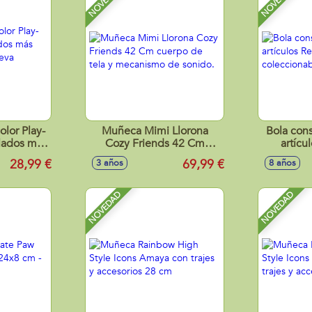
NOVEDAD
NOVEDAD
olor Play-
Muñeca Mimi Llorona
Bola cons
elados más
Cozy Friends 42 Cm
artícu
la nueva
cuerpo de tela y
Premium, 
28,99 €
69,99 €
3 años
8 años
a.
mecanismo de sonido.
NOVEDAD
NOVEDAD