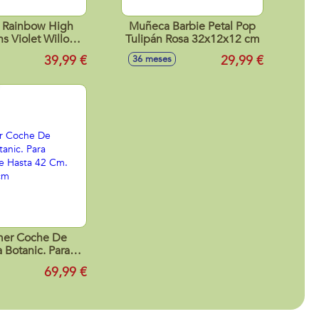
 Rainbow High
Muñeca Barbie Petal Pop
ns Violet Willow
Tulipán Rosa 32x12x12 cm
s y accesorios 28
39,99 €
29,99 €
36 meses
cm
mer Coche De
Botanic. Para
De Hasta 42 Cm.
69,99 €
x50x35 cm