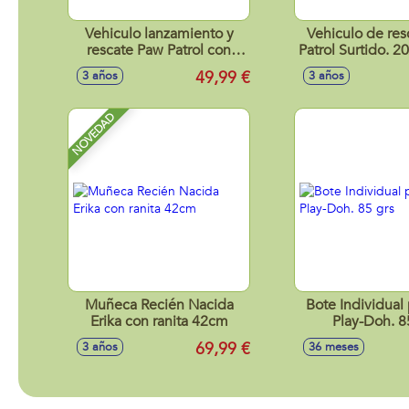
Vehiculo lanzamiento y
Vehiculo de re
rescate Paw Patrol con
Patrol Surtido. 
luces y sonidos
- Modelos su
49,99 €
3 años
3 años
25x38x13,6 cm
NOVEDAD
Muñeca Recién Nacida
Bote Individual 
Erika con ranita 42cm
Play-Doh. 8
69,99 €
3 años
36 meses