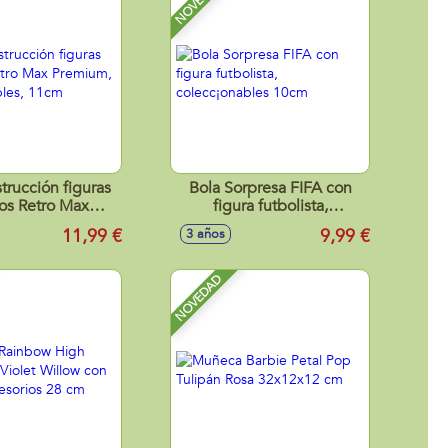
NOVEDAD
trucción figuras
Bola Sorpresa FIFA con
los Retro Max
figura futbolista,
coleccionables,
colecc¡onables 10cm
11,99 €
9,99 €
3 años
11cm
NOVEDAD