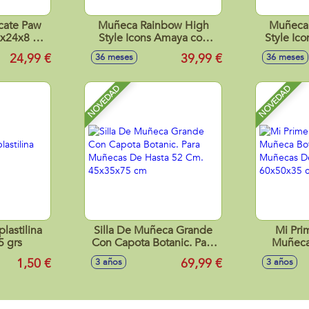
scate Paw
Muñeca Rainbow High
Muñeca
20x24x8 cm
Style Icons Amaya con
Style Ico
rtidos
trajes y accesorios 28 cm
con traje
24,99 €
39,99 €
36 meses
36 meses
NOVEDAD
NOVEDAD
plastilina
Silla De Muñeca Grande
Mi Pri
5 grs
Con Capota Botanic. Para
Muñeca 
Muñecas De Hasta 52 Cm.
Muñecas 
1,50 €
69,99 €
3 años
3 años
45x35x75 cm
60