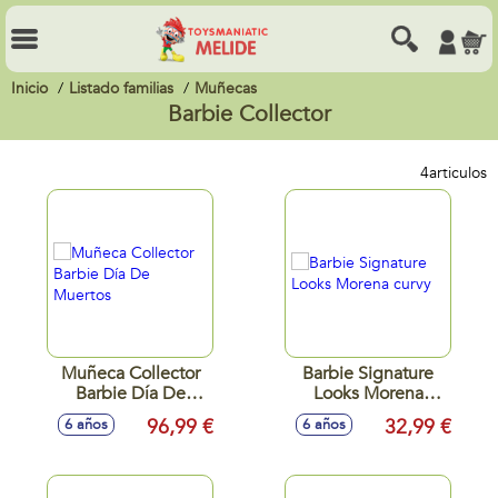
Inicio
Listado familias
Muñecas
Barbie Collector
4
articulos
Muñeca Collector
Barbie Signature
Barbie Día De
Looks Morena
Muertos
curvy
96,99 €
32,99 €
6 años
6 años