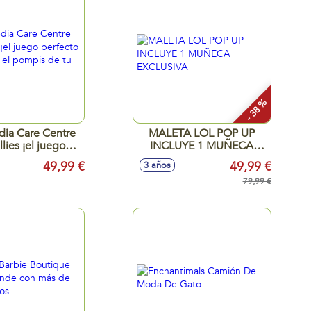
- 38 %
ia Care Centre
MALETA LOL POP UP
lies ¡el juego
INCLUYE 1 MUÑECA
 para cuidar el
EXCLUSIVA
49,99 €
49,99 €
3 años
 de tu Bellie!
79,99 €