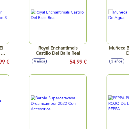
El
Royal Enchantimals
Muñeca B
mper
Castillo Del Baile Real
D
m
99 €
54,99 €
4 años
3 años