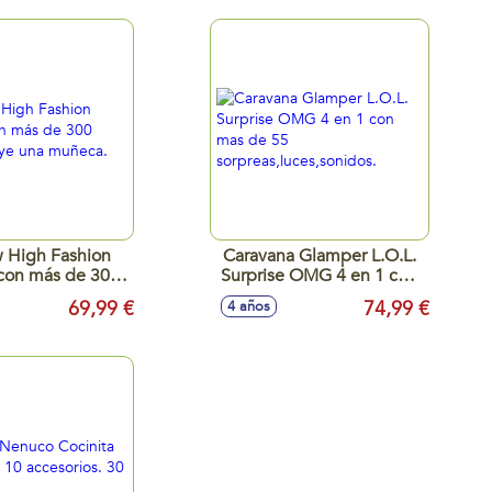
 High Fashion
Caravana Glamper L.O.L.
¡con más de 300
Surprise OMG 4 en 1 con
! Incluye una
mas de 55
69,99 €
74,99 €
4 años
uñeca.
sorpreas,luces,sonidos.