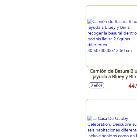
27,9x45,7x8,1cm
Camión de Basura Bl
¡ayuda a Bluey y Bin
recoger la basura! den
44,
3 años
podrás llevar 2 figur
diferentes
30,50x30,35x13,50 