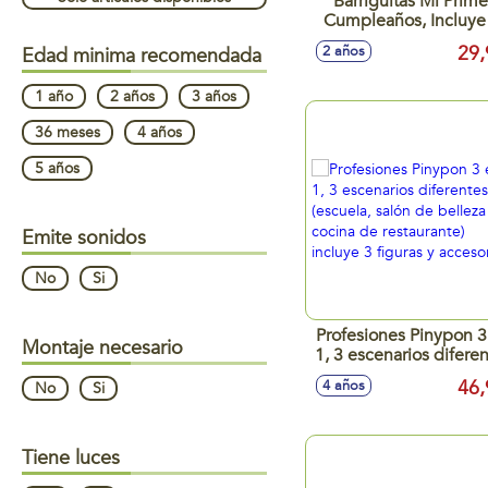
Barriguitas Mi Prime
Cumpleaños, Incluye 
trona y regalos sorpr
29,
2 años
Edad minima recomendada
escondidos en los
paquetes.
1 año
2 años
3 años
36 meses
4 años
5 años
Emite sonidos
No
Si
Profesiones Pinypon 3
Montaje necesario
1, 3 escenarios difere
(escuela, salón de bel
46,
4 años
No
Si
o cocina de restauran
incluye 3 figuras y
accesorios
Tiene luces