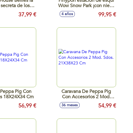
House Bellies la
Pinypon estacion de esquí
 secreta de los
Wow Snow Park ¡con nieve
 con un monton
mágica! Incluye 1 Pinypon
37,99 €
99,95 €
4 años
accesorios
y 1 muñeco de nieve
 Peppa Pig Con
Caravana De Peppa Pig
os 18X24X34 Cm
Con Accesorios 2 Mod.
Sdos. 21X38X23 Cm
56,99 €
54,99 €
36 meses