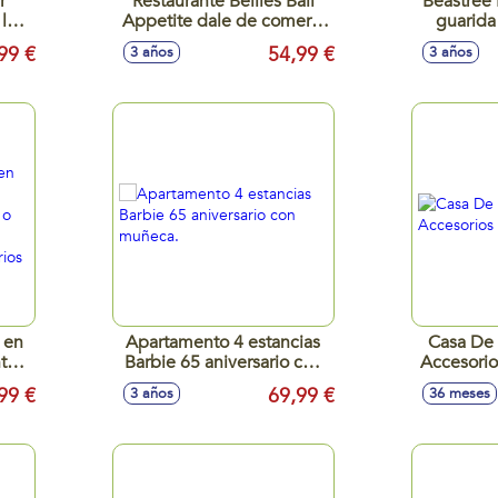
r
Restaurante Bellies Ball
Beastree 
la
Appetite dale de comer a
guarida
esa
tus Bellies de la forma más
Beasties
99 €
54,99 €
3 años
3 años
divertida
de 
 en
Apartamento 4 estancias
Casa De
ntes
Barbie 65 aniversario con
Accesori
leza
muñeca.
99 €
69,99 €
3 años
36 meses
te)