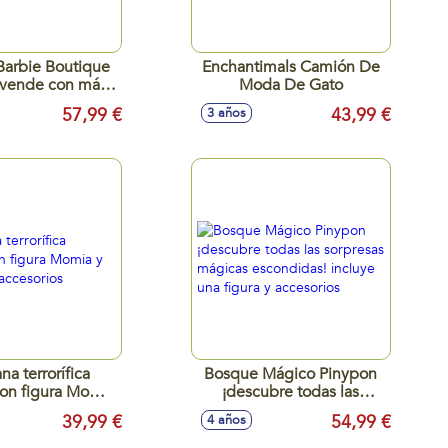
arbie Boutique
Enchantimals Camión De
 vende con más
Moda De Gato
 accesorios
57,99 €
43,99 €
3 años
na terrorífica
Bosque Mágico Pinypon
on figura Momia
¡descubre todas las
 25 accesorios
sorpresas mágicas
39,99 €
54,99 €
4 años
escondidas! incluye una
figura y accesorios