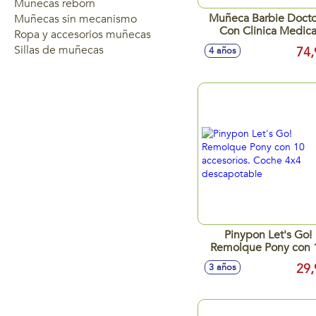
Muñecas reborn
Muñeca Barbie Docto
Muñecas sin mecanismo
Con Clinica Medic
Ropa y accesorios muñecas
Sillas de muñecas
74,
4 años
Pinypon Let's Go!
Remolque Pony con 
accesorios. Coche 4
29,
3 años
descapotable