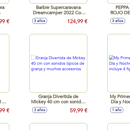
ra
Barbie Supercaravana
PEPPA
a
Dreamcamper 2022 Con
ROJO DE
Accesorios.
99 €
124,99 €
3 años
3 años
Granja Divertida de
My Primer
10
Mickey 40 cm con sonidos
Día y No
x4
típicos de granja y muchos
inclu
99 €
59,99 €
3 años
1 año
accesorios