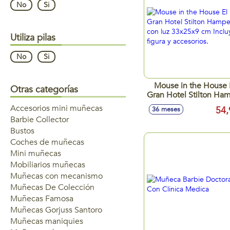
No
Si
Utiliza pilas
No
Si
Mouse in the House 
Otras categorías
Gran Hotel Stilton Ha
con luz 33x25x9 c
Accesorios mini muñecas
54,
36 meses
Incluye 3 figura y
Barbie Collector
accesorios.
Bustos
Coches de muñecas
Mini muñecas
Mobiliarios muñecas
Muñecas con mecanismo
Muñecas De Colección
Muñecas Famosa
Muñecas Gorjuss Santoro
Muñecas maniquies