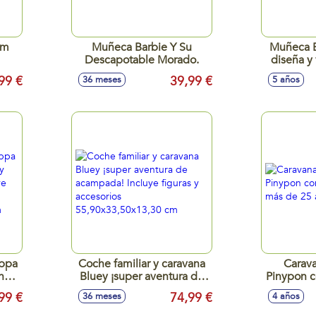
cm
Muñeca Barbie Y Su
Muñeca B
Descapotable Morado.
diseña y
de 20
99 €
39,99 €
36 meses
5 años
eppa
Coche familiar y caravana
Carava
na y
Bluey ¡super aventura de
Pinypon c
.
acampada! Incluye figuras
y más de
99 €
74,99 €
36 meses
4 años
ppa
y accesorios
55,90x33,50x13,30 cm