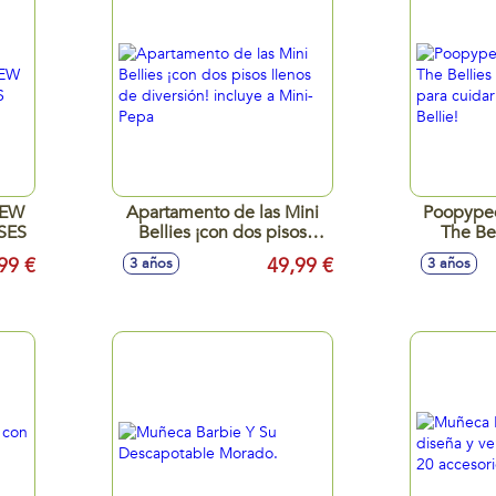
NEW
Apartamento de las Mini
Poopyped
SES
Bellies ¡con dos pisos
The Bel
llenos de diversión!
perfecto
99 €
49,99 €
3 años
3 años
incluye a Mini-Pepa
pompis