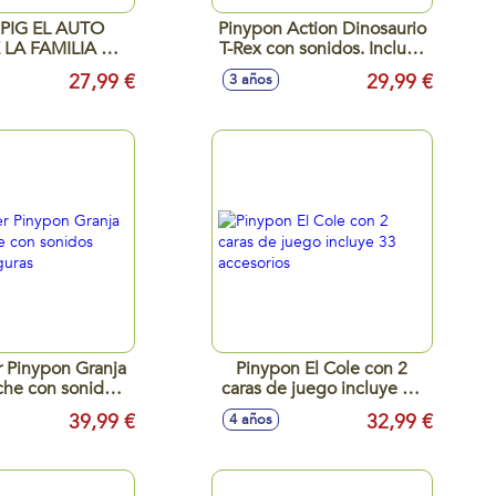
 PIG EL AUTO
Pinypon Action Dinosaurio
 LA FAMILIA DE
T-Rex con sonidos. Incluye
PEPPA
una figura.
27,99 €
29,99 €
3 años
 Pinypon Granja
Pinypon El Cole con 2
che con sonidos
caras de juego incluye 33
ye 4 figuras
accesorios
39,99 €
32,99 €
4 años