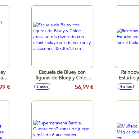
uey
Escuela de Bluey con
Rainbow
 a
figuras de Bluey y Chloe
Estudio 
tro
¡pasa un día divertido con
looks
99 €
56,99 €
3 años
4 años
as
ellos! incluye set de
m
stickers y accesorios
cm
35x30x13 cm