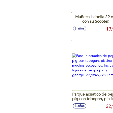
Muñeca Isabella 29 
con su Scooter.
19,
3 años
Parque acuatico de p
pig con tobogan, pisci
muchos accesorios
32,
3 años
Incluye figura de pe
pig y george.