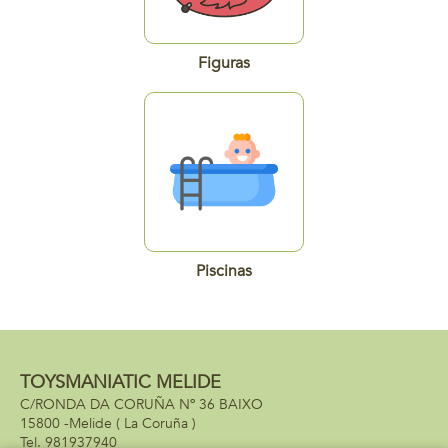
Figuras
Piscinas
TOYSMANIATIC MELIDE
C/RONDA DA CORUÑA Nº 36 BAIXO
15800 -
Melide
( La Coruña )
981937940