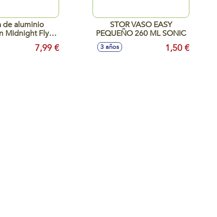
a de aluminio
STOR VASO EASY
 Midnight Flyer
PEQUEÑO 260 ML SONIC
400 ml.
7,99 €
1,50 €
3 años