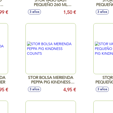
O
STOR VASO EASY
STOR
PEQUEÑO 260 ML
PEQUEÑO
1
POKEMON DISTORSION
LE
99 €
1,50 €
3 años
3 años
NDA
STOR BOLSA MERIENDA
STOR
ER
PEPPA PIG KINDNESS
PEQUEÑO
COUNTS
PIG KIN
95 €
4,95 €
3 años
3 años