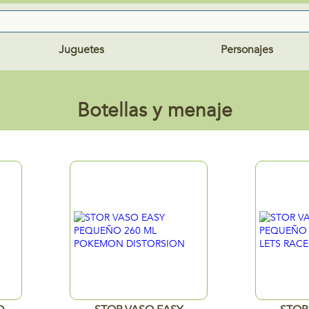
Juguetes
Personajes
Botellas y menaje