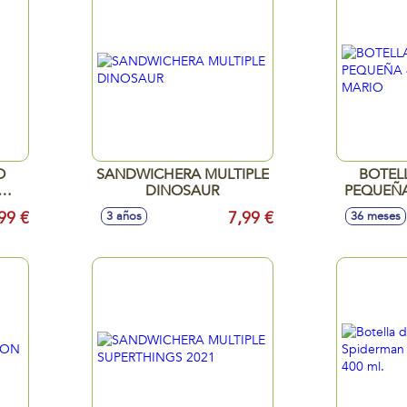
O
SANDWICHERA MULTIPLE
BOTEL
DINOSAUR
PEQUEÑA
99 €
7,99 €
3 años
36 meses