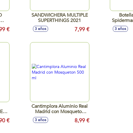
O
SANDWICHERA MULTIPLE
Botell
SUPERTHINGS 2021
Spiderman
99 €
7,99 €
3 años
3 años
Cantimplora Aluminio Real
ER
Madrid con Mosqueton
500 ml
90 €
8,99 €
3 años