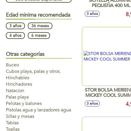
BOTELLA ALUMINI
PEQUEÑA 400 ML
SUPERTHINGS 202
8,
3 años
Edad minima recomendada
3 años
36 meses
4 años
6 meses
Otras categorías
Buceo
Cubos playa, palas y otros.
Hinchables
Hinchadores
STOR BOLSA MERIE
Natacion
MICKEY COOL SUMM
Palas playa
Pelotas y balones
4,
3 años
Pistolas agua y lanzadores agua
Sillas y mesas
Tablas
Toallas