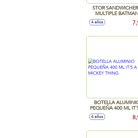
STOR SANDWICHE
MULTIPLE BATMA
SYMBOL
7,
4 años
BOTELLA ALUMINI
PEQUEÑA 400 ML IT´
MICKEY THING
8,
4 años