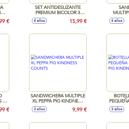
RA
SET ANTIDESLIZANTE
SAN
N
PREMIUM BICOLOR 3
MULTIP
PIEZAS AVENGERS
ROLLI
99 €
15,99 €
4 años
4 años
COMIC HEROES
O
SANDWICHERA MULTIPLE
BOTEL
S A
XL PEPPA PIG KINDNESS
PEQUEÑA
COUNTS
PIG KIN
99 €
9,99 €
3 años
3 años