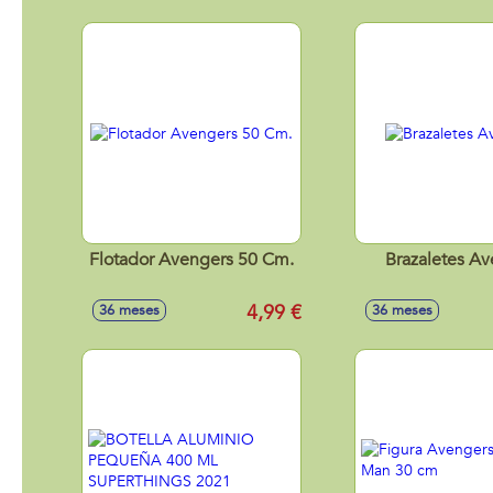
Flotador Avengers 50 Cm.
Brazaletes A
4,99 €
36 meses
36 meses