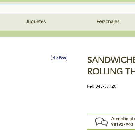
Juguetes
Personajes
SANDWICHE
4 años
ROLLING T
Ref.
345-57720
Atención al 
981937940