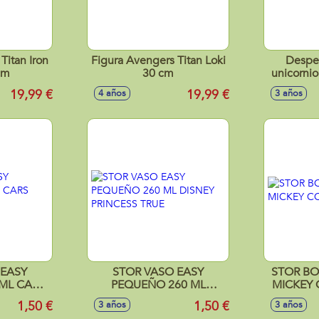
Titan Iron
Figura Avengers Titan Loki
Desper
cm
30 cm
unicornio
luz
19,99 €
19,99 €
4 años
3 años
 EASY
STOR VASO EASY
STOR BO
ML CARS
PEQUEÑO 260 ML
MICKEY
CE
DISNEY PRINCESS TRUE
1,50 €
1,50 €
3 años
3 años