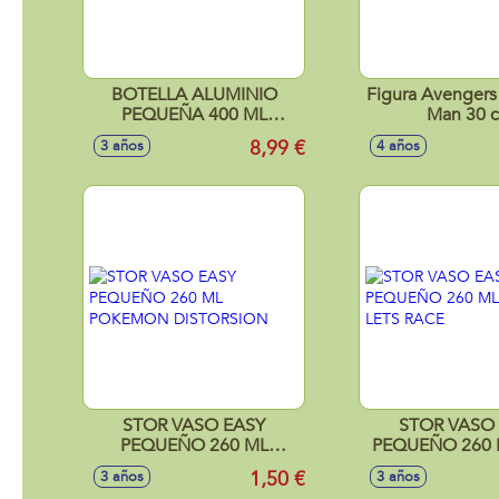
BOTELLA ALUMINIO
Figura Avengers 
PEQUEÑA 400 ML
Man 30 
SUPERTHINGS 2021
8,99 €
3 años
4 años
STOR VASO EASY
STOR VASO
PEQUEÑO 260 ML
PEQUEÑO 260 
POKEMON DISTORSION
LETS RA
1,50 €
3 años
3 años