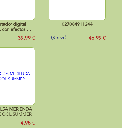
tador digital
027084911244
, con efectos de
 y sonidos
39,99 €
46,99 €
6 años
LSA MERIENDA
 COOL SUMMER
4,95 €