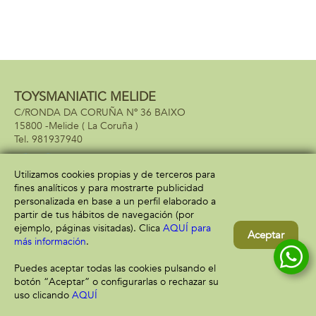
TOYSMANIATIC MELIDE
C/RONDA DA CORUÑA Nº 36 BAIXO
15800 -
Melide
( La Coruña )
981937940
Utilizamos cookies propias y de terceros para
fines analíticos y para mostrarte publicidad
Información
Atención al cliente
personalizada en base a un perfil elaborado a
Aviso legal
Condiciones generales
partir de tus hábitos de navegación (por
Política de privacidad
Envío y devolución
ejemplo, páginas visitadas). Clica
AQUÍ para
Aceptar
Política de cookies
Contacto
más información
.
Formas de pago
Puedes aceptar todas las cookies pulsando el
botón “Aceptar” o configurarlas o rechazar su
uso clicando
AQUÍ
Filtrar
Borrar filtro