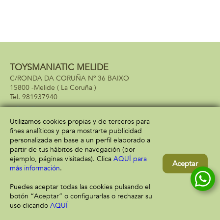
TOYSMANIATIC MELIDE
C/RONDA DA CORUÑA Nº 36 BAIXO
15800 -
Melide
( La Coruña )
981937940
Utilizamos cookies propias y de terceros para
fines analíticos y para mostrarte publicidad
Información
Atención al cliente
personalizada en base a un perfil elaborado a
Aviso legal
Condiciones generales
partir de tus hábitos de navegación (por
Política de privacidad
Envío y devolución
ejemplo, páginas visitadas). Clica
AQUÍ para
Aceptar
Política de cookies
Contacto
más información
.
Formas de pago
Puedes aceptar todas las cookies pulsando el
botón “Aceptar” o configurarlas o rechazar su
uso clicando
AQUÍ
Filtrar
Borrar filtro