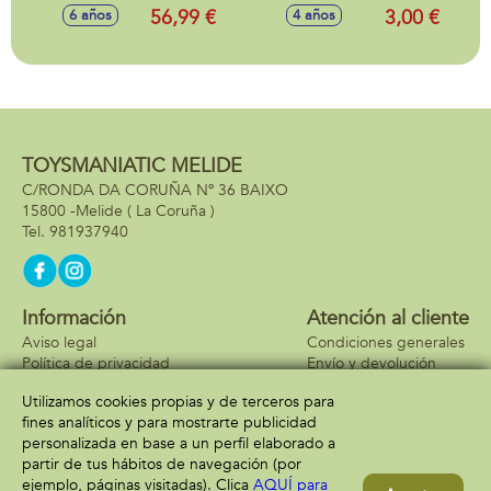
Incluye dos
Incluye bandera
56,99 €
3,00 €
6 años
4 años
patinetes.
figura y tesoro
exclusivo.
17,6x20,6x12cm
TOYSMANIATIC MELIDE
C/RONDA DA CORUÑA Nº 36 BAIXO
15800 -
Melide
( La Coruña )
981937940
Información
Atención al cliente
Aviso legal
Condiciones generales
Política de privacidad
Envío y devolución
Política de cookies
Contacto
Utilizamos cookies propias y de terceros para
Formas de pago
fines analíticos y para mostrarte publicidad
personalizada en base a un perfil elaborado a
partir de tus hábitos de navegación (por
ejemplo, páginas visitadas). Clica
AQUÍ para