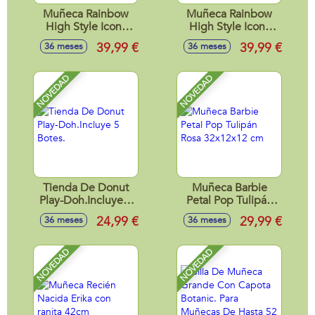
Muñeca Rainbow
Muñeca Rainbow
High Style Icons
High Style Icons
Amaya con trajes y
Violet Willow con
39,99 €
39,99 €
36 meses
36 meses
accesorios 28 cm
trajes y accesorios
28 cm
NOVEDAD
NOVEDAD
Tienda De Donut
Muñeca Barbie
Play-Doh.Incluye 5
Petal Pop Tulipán
Botes.
Rosa 32x12x12 cm
24,99 €
29,99 €
36 meses
36 meses
NOVEDAD
NOVEDAD