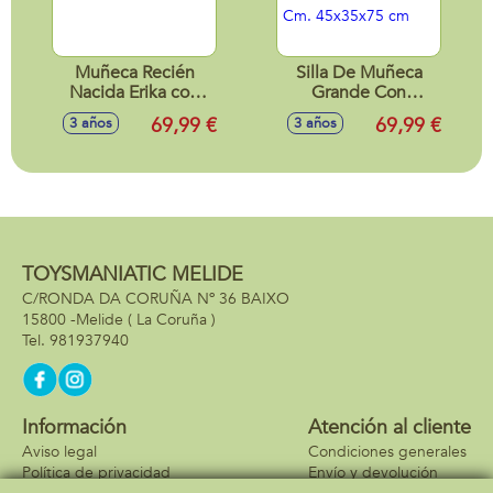
Muñeca Recién
Silla De Muñeca
Nacida Erika con
Grande Con
ranita 42cm
Capota Botanic.
69,99 €
69,99 €
3 años
3 años
Para Muñecas De
Hasta 52 Cm.
45x35x75 cm
TOYSMANIATIC MELIDE
C/RONDA DA CORUÑA Nº 36 BAIXO
15800 -
Melide
( La Coruña )
981937940
Información
Atención al cliente
Aviso legal
Condiciones generales
Política de privacidad
Envío y devolución