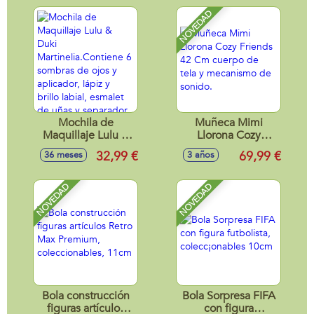
de dedos y brillo
de labios.
NOVEDAD
Mochila de
Muñeca Mimi
Maquillaje Lulu &
Llorona Cozy
Duki
Friends 42 Cm
32,99 €
69,99 €
36 meses
3 años
Martinelia.Contiene
cuerpo de tela y
6 sombras de ojos
mecanismo de
y aplicador, lápiz y
sonido.
NOVEDAD
NOVEDAD
brillo labial,
esmalet de uñas y
separador de
dedos 26x22x7 cm
Bola construcción
Bola Sorpresa FIFA
figuras artículos
con figura