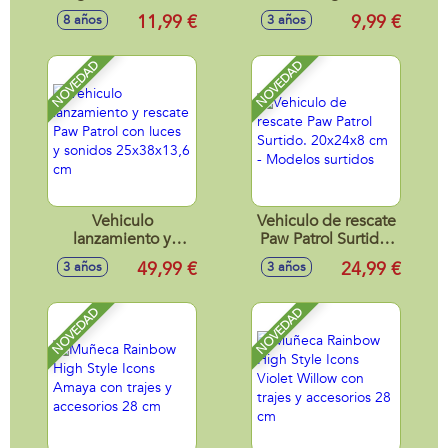
Retro Max
futbolista,
11,99 €
9,99 €
8 años
3 años
Premium,
colecc¡onables
coleccionables,
10cm
11cm
NOVEDAD
NOVEDAD
Vehiculo
Vehiculo de rescate
lanzamiento y
Paw Patrol Surtido.
rescate Paw Patrol
20x24x8 cm -
49,99 €
24,99 €
3 años
3 años
con luces y sonidos
Modelos surtidos
25x38x13,6 cm
NOVEDAD
NOVEDAD