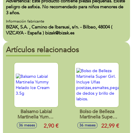
Advertencia: Este producto contiene piezas pequeñas. Existe
peligro de asfixia. No recomendado para niños menores de
3 años.
Información fabricante
BIZAK, S.A. , Camino de Ibarsusi, s/n. - Bilbao, 48004 (
VIZCAYA - España ) bizak@bizak.es
Artículos relacionados
Balsamo Labial
Bolso de Belleza
Martinelia Yummy
Martinelia Super
Helado Ice Cream
Girl. Incluye Uñas
2,90 €
22,99 €
36 meses
36 meses
3.5g
postizas,esmaltes,pegatina