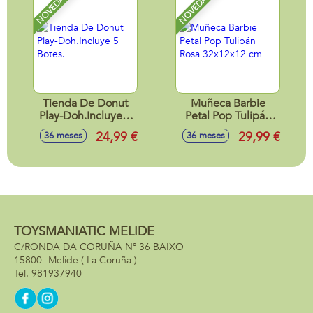
NOVEDAD
NOVEDAD
Tienda De Donut
Muñeca Barbie
Play-Doh.Incluye 5
Petal Pop Tulipán
Botes.
Rosa 32x12x12 cm
24,99 €
29,99 €
36 meses
36 meses
TOYSMANIATIC MELIDE
C/RONDA DA CORUÑA Nº 36 BAIXO
15800 -
Melide
( La Coruña )
981937940