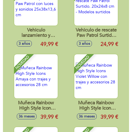
Vehiculo
Vehiculo de rescate
lanzamiento y
Paw Patrol Surtido.
rescate Paw Patrol
20x24x8 cm -
49,99 €
24,99 €
3 años
3 años
con luces y sonidos
Modelos surtidos
25x38x13,6 cm
NOVEDAD
NOVEDAD
Muñeca Rainbow
Muñeca Rainbow
High Style Icons
High Style Icons
Amaya con trajes y
Violet Willow con
39,99 €
39,99 €
36 meses
36 meses
accesorios 28 cm
trajes y accesorios
28 cm