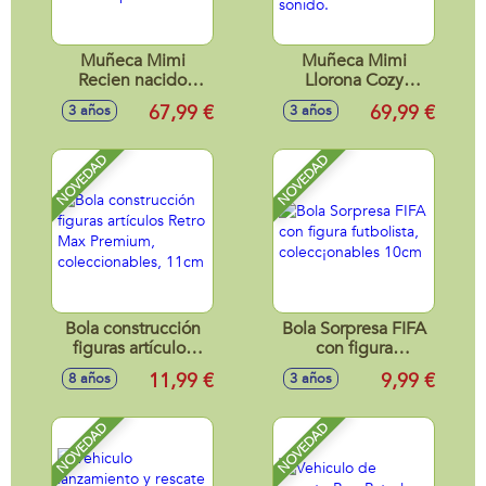
Muñeca Mimi
Muñeca Mimi
Recien nacido
Llorona Cozy
Llorona con Pijama
Friends 42 Cm
67,99 €
69,99 €
3 años
3 años
Rosa 42 Cm
cuerpo de tela y
Cuerpo Tela
mecanismo de
sonido.
NOVEDAD
NOVEDAD
Bola construcción
Bola Sorpresa FIFA
figuras artículos
con figura
Retro Max
futbolista,
11,99 €
9,99 €
8 años
3 años
Premium,
colecc¡onables
coleccionables,
10cm
11cm
NOVEDAD
NOVEDAD