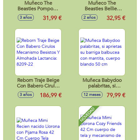
Muñeco The
Muñeco The
Beasties Pompom,
Beasties Bellies
tiene el pelo más
Arty 17 cm, le
31,99 €
32,95 €
3 años
2 años
divertido puede
encanta pintar, es
esconderse dentro
el beastie más
de él
artista con
accesorios
Reborn Traje Beige
Muñeca Babydoo
Con Babero Cirulos
palabritas, si
Mecanismo
aprietas su barriga
186,99 €
79,99 €
3 años
12 meses
Besistos Y
balbucea con
Almohada
mantita, cuerpo
Lactancia: 8209-22
blando 50 cm
NOVEDAD