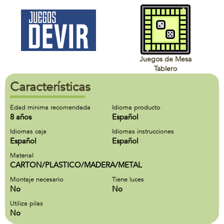
Juegos de Mesa
Tablero
Características
Edad minima recomendada
Idioma producto
8 años
Español
Idiomas caja
Idiomas instrucciones
Español
Español
Material
CARTON/PLASTICO/MADERA/METAL
Montaje necesario
Tiene luces
No
No
Utiliza pilas
No