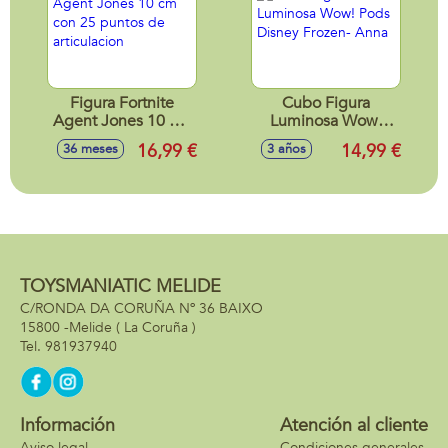
Figura Fortnite
Cubo Figura
Agent Jones 10 cm
Luminosa Wow!
con 25 puntos de
Pods Disney
16,99 €
14,99 €
36 meses
3 años
articulacion
Frozen- Anna
TOYSMANIATIC MELIDE
C/RONDA DA CORUÑA Nº 36 BAIXO
15800 -
Melide
( La Coruña )
981937940
Información
Atención al cliente
Aviso legal
Condiciones generales