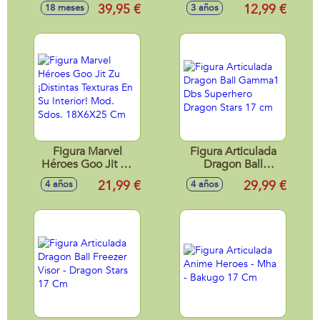
26X12X20 Cm
FIGURA Y
39,95 €
12,99 €
18 meses
3 años
ACCESORIOS
EXP.12 PIEZAS
Figura Marvel
Figura Articulada
Héroes Goo Jit Zu
Dragon Ball
¡Distintas Texturas
Gamma1 Dbs
21,99 €
29,99 €
4 años
4 años
En Su Interior! Mod.
Superhero Dragon
Sdos. 18X6X25 Cm
Stars 17 cm