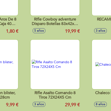
Aros De 8
Rifle Cowboy adventure
RECAMB
(Caja 40
Disparo Botellas 83x42x27
cm
1,80 €
19,99 €
5 años
3 años
 blister,
Rifle Asalto Comando 8
Chaleco N
x28cm
Tiros 72X24X5 Cm
9,99 €
29,99 €
3 años
8 años