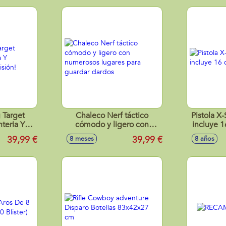
 Target
Chaleco Nerf táctico
Pistola X
teria Y
cómodo y ligero con
incluye 1
recisión!
numerosos lugares para
39,99 €
39,99 €
8 meses
8 años
guardar dardos