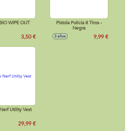
IO WIPE OUT
Pistola Policía 8 Tiros -
Negra
3,50 €
9,99 €
3 años
erf Utility Vest
29,99 €