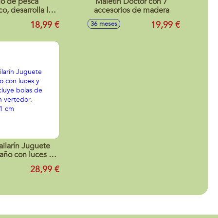
o de pesca
Maletin Doctor con 7
o, desarrolla la
accesorios de madera
ación ojo-mano
18,99 €
19,99 €
36 meses
ailarín Juguete
baño con luces y
Incluye bolas de
28,99 €
 y un vertedor.
,9x24,1 cm