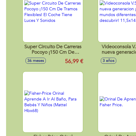
Super Circuito De Carreras
Videoconsola V
Pocoyo ¡150 Cm De
nueva generaci
Tramos Flexibles! El Coche
mundos diferen
56,99 €
36 meses
3 años
Tiene Luces Y Sonidos
descubrir! 11,5
cm