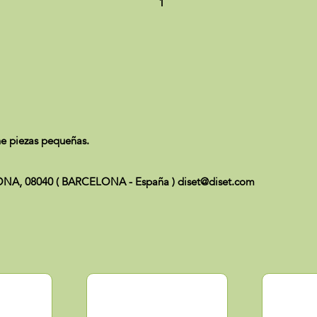
1
e piezas pequeñas.
CELONA, 08040 ( BARCELONA - España ) diset@diset.com