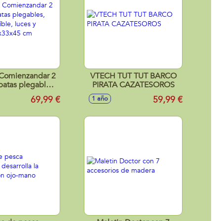
Comienzandar 2
VTECH TUT TUT BARCO
patas plegables,
PIRATA CAZATESOROS
traíble, luces y
69,99 €
59,99 €
1 año
s 46x33x45 cm