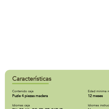
Características
Contenido caja
Edad minima 
Puzle 4 piezas madera
12 meses
Idiomas caja
Idiomas instru