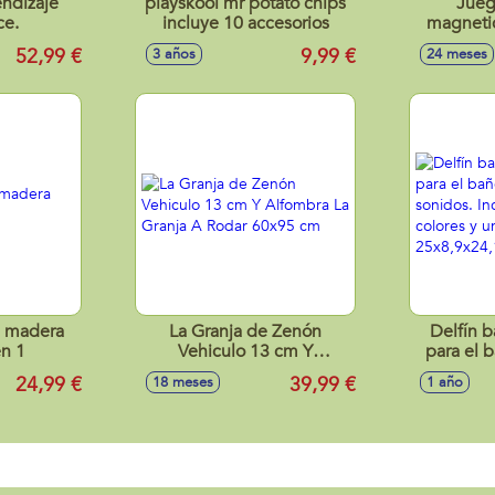
endizaje
playskool mr potato chips
Jueg
ce.
incluye 10 accesorios
magnetic
coordin
52,99 €
9,99 €
3 años
24 meses
 madera
La Granja de Zenón
Delfín b
en 1
Vehiculo 13 cm Y
para el 
Alfombra La Granja A
sonidos. 
24,99 €
39,99 €
18 meses
1 año
Rodar 60x95 cm
colores
25x8