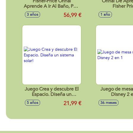
Fisher-Price Orinal
Orinal De Apr
Aprende A Ir Al Baño, Para
Fisher Pri
Bebés Y Niños (Mattel
56,99 €
3 años
1 año
Hbx68)
Juego Crea y descubre El
Juego de mesa
Espacio. Diseña un
Disney 2 
sistema solar!
21,99 €
5 años
36 meses