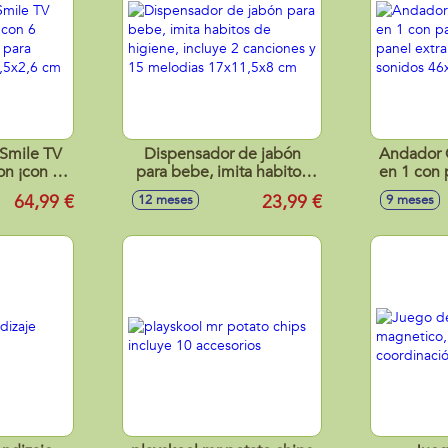
.Smile TV
Dispensador de jabón
Andador 
on ¡con 6
para bebe, imita habitos
en 1 con 
tes para
de higiene, incluye 2
panel ex
64,99 €
23,99 €
12 meses
9 meses
x14,5x2,6
canciones y 15 melodias
sonido
17x11,5x8 cm