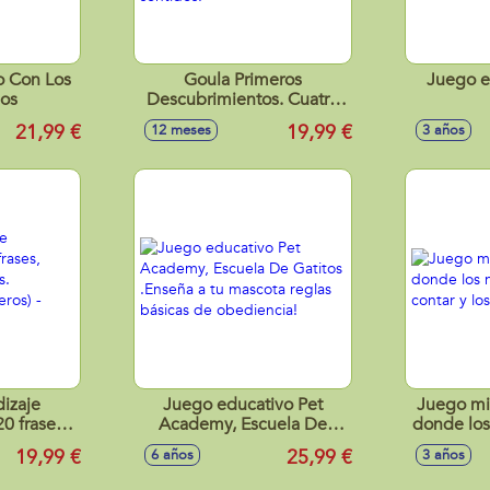
o Con Los
Goula Primeros
Juego e
ios
Descubrimientos. Cuatro
animales de madera para
21,99 €
19,99 €
12 meses
3 años
descubrir los disferentes
sentidos.
izaje
Juego educativo Pet
Juego mi 
20 frases,
Academy, Escuela De
donde los
odíass.
Gatitos .Enseña a tu
a contar
19,99 €
25,99 €
6 años
3 años
umeros) -
mascota reglas básicas de
tidos
obediencia!