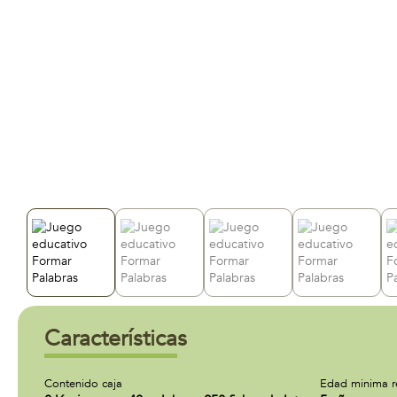
Características
Contenido caja
Edad minima 