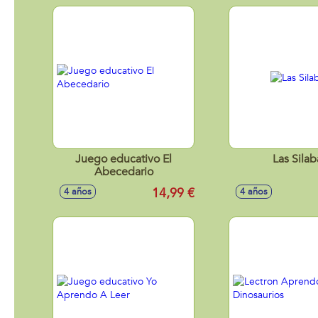
Juego educativo El
Las Silab
Abecedario
14,99 €
4 años
4 años