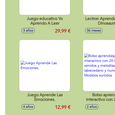
Juego educativo Yo
Lectron Aprend
Aprendo A Leer
Dinosaur
29,99 €
3 años
36 meses
Juego Aprende Las
Bolso aprend
Emociones.
interactivo con 
sonidos y mel
12,99 €
4 años
2 años
(abecedario y n
Modelos sur