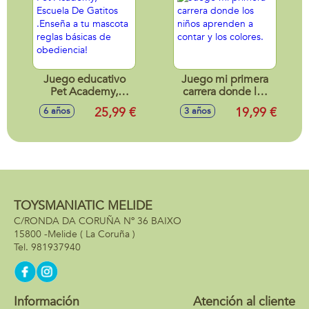
Juego educativo
Juego mi primera
Pet Academy,
carrera donde los
Escuela De Gatitos
niños aprenden a
25,99 €
19,99 €
6 años
3 años
.Enseña a tu
contar y los colores.
mascota reglas
básicas de
obediencia!
TOYSMANIATIC MELIDE
C/RONDA DA CORUÑA Nº 36 BAIXO
15800 -
Melide
( La Coruña )
981937940
Información
Atención al cliente